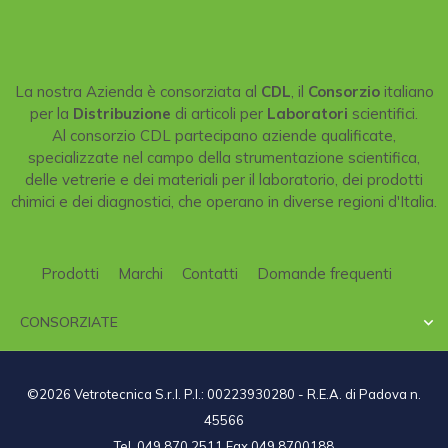
La nostra Azienda è consorziata al
CDL
, il
Consorzio
italiano
per la
Distribuzione
di articoli per
Laboratori
scientifici.
Al consorzio CDL partecipano aziende qualificate,
specializzate nel campo della strumentazione scientifica,
delle vetrerie e dei materiali per il laboratorio, dei prodotti
chimici e dei diagnostici, che operano in diverse regioni d'Italia.
Prodotti
Marchi
Contatti
Domande frequenti
CONSORZIATE

©2026 Vetrotecnica S.r.l. P.I.: 00223930280 - R.E.A. di Padova n.
45566
Tel. 049 870 2511 Fax 049 8700188