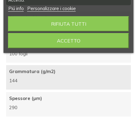
Piú info
Personalizzare i cookie
Dimensioni (mm)
RIFIUTA TUTTI
480x600
ACCETTO
Confezione (pezzi)
100 fogli
Grammatura (g/m2)
144
Spessore (µm)
290