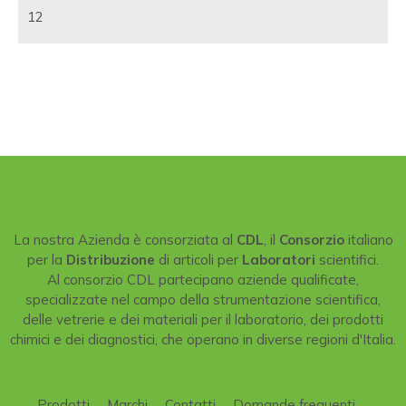
12
La nostra Azienda è consorziata al
CDL
, il
Consorzio
italiano
per la
Distribuzione
di articoli per
Laboratori
scientifici.
Al consorzio CDL partecipano aziende qualificate,
specializzate nel campo della strumentazione scientifica,
delle vetrerie e dei materiali per il laboratorio, dei prodotti
chimici e dei diagnostici, che operano in diverse regioni d'Italia.
Prodotti
Marchi
Contatti
Domande frequenti