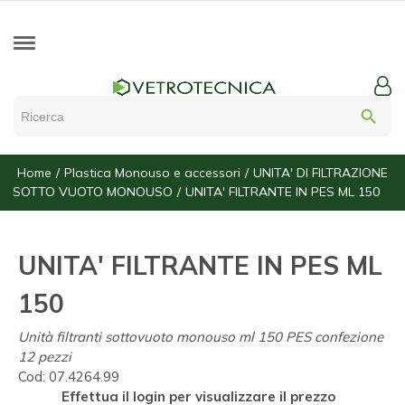
search
Home
Plastica Monouso e accessori
UNITA' DI FILTRAZIONE
SOTTO VUOTO MONOUSO
UNITA' FILTRANTE IN PES ML 150
UNITA' FILTRANTE IN PES ML
150
Unità filtranti sottovuoto monouso ml 150 PES confezione
12 pezzi
Cod:
07.4264.99
Effettua il login per visualizzare il prezzo