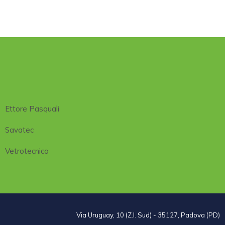
Ettore Pasquali
Savatec
Vetrotecnica
Via Uruguay, 10 (Z.I. Sud) - 35127, Padova (PD)