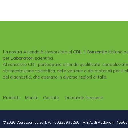
La nostra Azienda è consorziata al
CDL
, il
Consorzio
italiano p
per
Laboratori
scientifici.
Al consorzio CDL partecipano aziende qualificate, specializzat
strumentazione scientifica, delle vetrerie e dei materiali per il la
dei diagnostici, che operano in diverse regioni d'Italia.
Prodotti
Marchi
Contatti
Domande frequenti
©2026 Vetrotecnica S.r.l. P.I.: 00223930280 - R.E.A. di Padova n. 45566