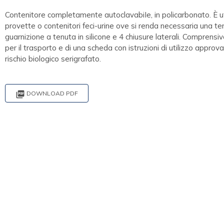
Contenitore completamente autoclavabiIe, in policarbonato. È uti
provette o contenitori feci-urine ove si renda necessaria una te
guarnizione a tenuta in silicone e 4 chiusure laterali. Comprensiv
per il trasporto e di una scheda con istruzioni di utilizzo appr
rischio biologico serigrafato.

DOWNLOAD PDF