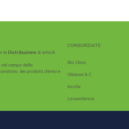
CONSORZIATE
er la
Distribuzione
di articoli
Bio Class
e nel campo della
boratorio, dei prodotti chimici e
Ghiaroni & C
Incofar
Levanchimica