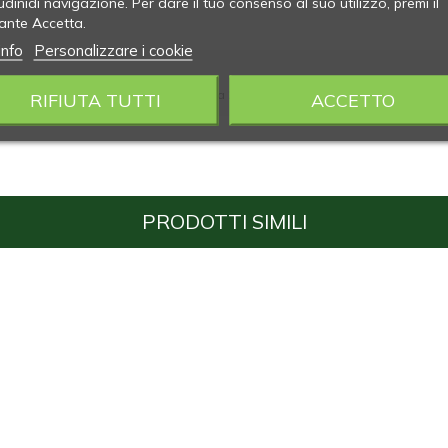
udinidi navigazione. Per dare il tuo consenso al suo utilizzo, premi il
ante Accetta.
info
Personalizzare i cookie
ettato per 10 contenitori urine fino a 200 ml e 3 contenitori feci da 30 ml.
RIFIUTA TUTTI
ACCETTO
PRODOTTI SIMILI