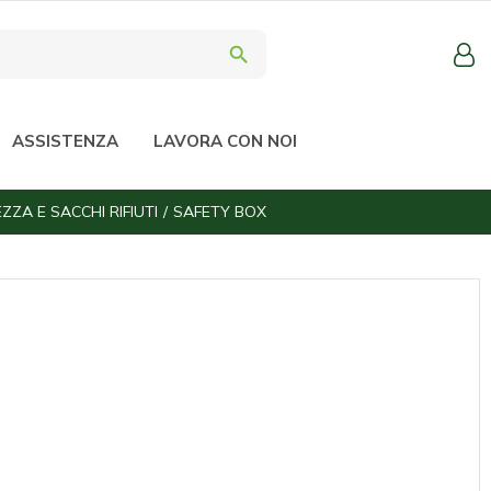
search
ASSISTENZA
LAVORA CON NOI
ZZA E SACCHI RIFIUTI
SAFETY BOX