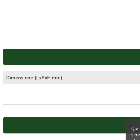
Dimensione (LxPxH mm)
Ques
serv