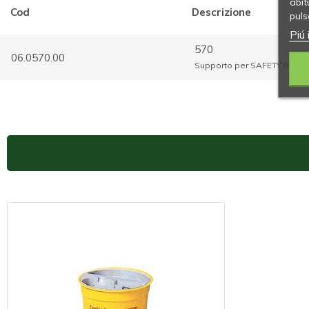
abit
Cod
Descrizione
puls
Piú 
570
06.0570.00
Supporto per SAFETY Box Prog