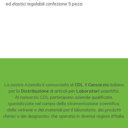
ed elastici regolabili confezione 5 pezzi
La nostra Azienda è consorziata al
CDL
, il
Consorzio
italiano
per la
Distribuzione
di articoli per
Laboratori
scientifici.
Al consorzio CDL partecipano aziende qualificate,
specializzate nel campo della strumentazione scientifica,
delle vetrerie e dei materiali per il laboratorio, dei prodotti
chimici e dei diagnostici, che operano in diverse regioni d'Italia.