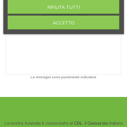
RIFIUTA TUTTI
ACCETTO
Le immagini sono puramente indicative
La nostra Azienda è consorziata al
CDL
, il
Consorzio
italiano