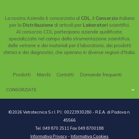
La nostra Azienda è consorziata al
CDL
, il
Consorzio
italiano
per la
Distribuzione
di articoli per
Laboratori
scientifici.
Al consorzio CDL partecipano aziende qualificate,
specializzate nel campo della strumentazione scientifica,
delle vetrerie e dei materiali per il laboratorio, dei prodotti
chimici e dei diagnostici, che operano in diverse regioni d'Italia.
Prodotti
Marchi
Contatti
Domande frequenti
CONSORZIATE

©2026 Vetrotecnica S.r.l. P.I.: 00223930280 - R.E.A. di Padova n.
45566
Tel. 049 870 2511 Fax 049 8700188
Informativa Privacy
-
Informativa Cookies