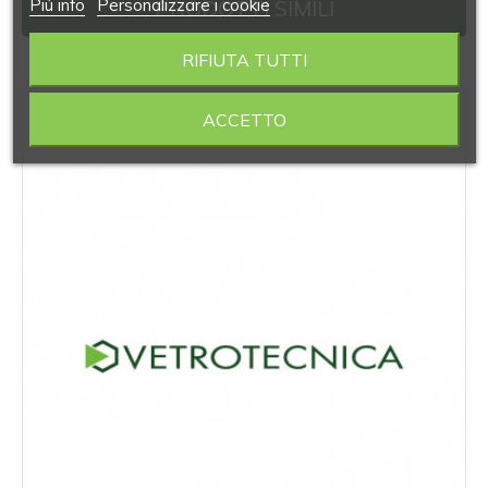
Piú info
Personalizzare i cookie
PRODOTTI SIMILI
RIFIUTA TUTTI
‹
›
ACCETTO