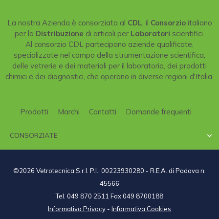
La nostra Azienda è consorziata al
CDL
, il
Consorzio
italiano
per la
Distribuzione
di articoli per
Laboratori
scientifici.
Al consorzio CDL partecipano aziende qualificate,
specializzate nel campo della strumentazione scientifica,
delle vetrerie e dei materiali per il laboratorio, dei prodotti
chimici e dei diagnostici, che operano in diverse regioni d'Italia.
Prodotti
Marchi
Contatti
Domande frequenti
CONSORZIATE

©2026 Vetrotecnica S.r.l. P.I.: 00223930280 - R.E.A. di Padova n.
45566
Tel. 049 870 2511 Fax 049 8700188
Informativa Privacy
-
Informativa Cookies