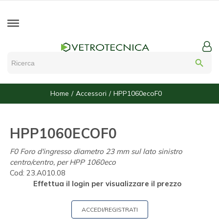
search
Home
Accessori
HPP1060ecoF0
HPP1060ECOF0
F0 Foro d'ingresso diametro 23 mm sul lato sinistro
centro/centro, per HPP 1060eco
Cod:
23.A010.08
Effettua il login per visualizzare il prezzo
ACCEDI/REGISTRATI