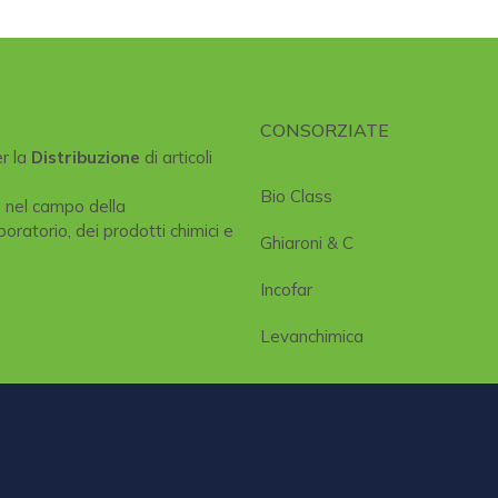
CONSORZIATE
er la
Distribuzione
di articoli
Bio Class
e nel campo della
boratorio, dei prodotti chimici e
Ghiaroni & C
Incofar
Levanchimica