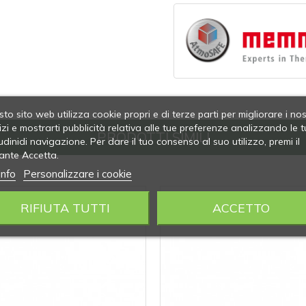
to sito web utilizza cookie propri e di terze parti per migliorare i nos
izi e mostrarti pubblicità relativa alle tue preferenze analizzando le t
PRODOTTI SIMILI
udinidi navigazione. Per dare il tuo consenso al suo utilizzo, premi il
ante Accetta.
info
Personalizzare i cookie
RIFIUTA TUTTI
ACCETTO