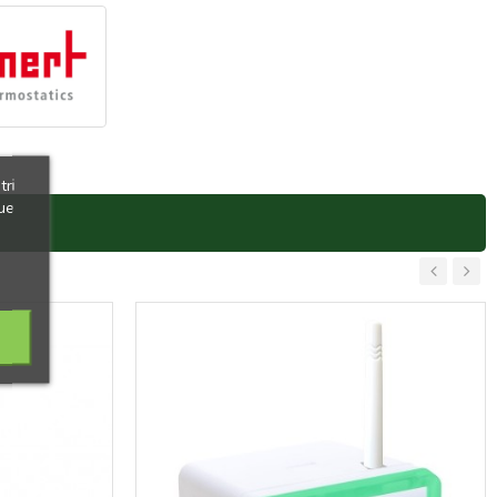
tri
ue
‹
›