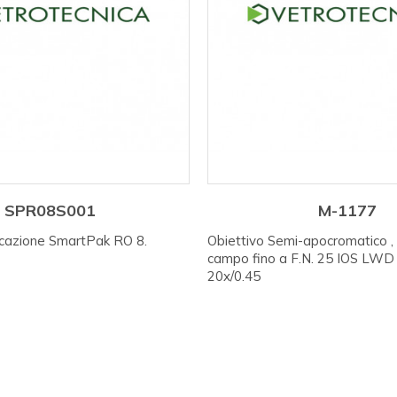
SPR08S001
M-1177
ficazione SmartPak RO 8.
Obiettivo Semi-apocromatico , 
campo fino a F.N. 25 IOS LW
20x/0.45