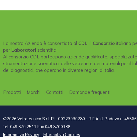
La nostra Azienda è consorziata al
CDL
, il
Consorzio
italiano p
per
Laboratori
scientifici.
Al consorzio CDL partecipano aziende qualificate, specializzat
strumentazione scientifica, delle vetrerie e dei materiali per il la
dei diagnostici, che operano in diverse regioni d'Italia.
Prodotti
Marchi
Contatti
Domande frequenti
©2026 Vetrotecnica S.r.l. P.I.: 00223930280 - R.E.A. di Padova n. 45566
Tel. 049 870 2511 Fax 049 8700188
Informativa Privacy
-
Informativa Cookies