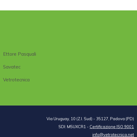
Ettore Pasquali
Savatec
Vetrotecnica
Via Uruguay, 10 (Z.I. Sud) - 35127, Padova (PD)
SDI: M5UXCR1 -
Certificazione ISO 9001
info@vetrotecnica.net