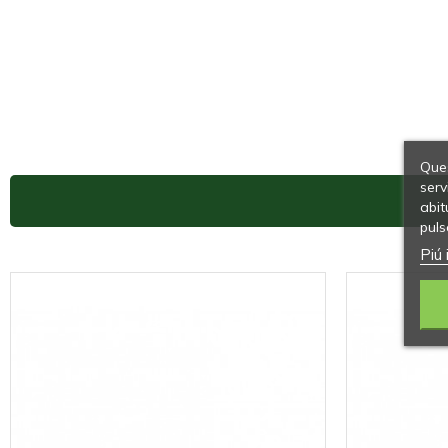
Ques
serv
abit
puls
Piú 