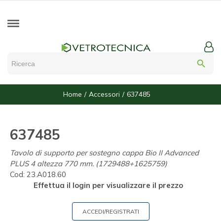
search
Home
Accessori
637485
637485
Tavolo di supporto per sostegno cappa Bio II Advanced
PLUS 4 altezza 770 mm. (1729488+1625759)
Cod:
23.A018.60
Effettua il login per visualizzare il prezzo
ACCEDI/REGISTRATI