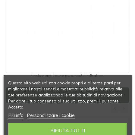
Le immagini sono puramente indicative
Questo sito web utilizza cookie propri e di terze parti per
migliorare i nostri servizi e mostrarti pubblicità relativa alle
PRODOTTI SIMILI
tue preferenze analizzando le tue abitudinidi navigazione.
Per dare il tuo consenso al suo utilizzo, premi il pulsante
Accetta.
Piú info
Personalizzare i cookie
‹
›
RIFIUTA TUTTI