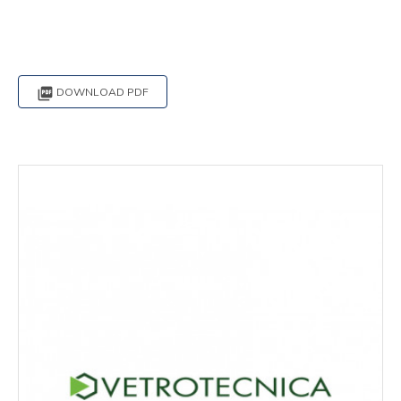

DOWNLOAD PDF