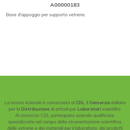
A00000183
Base d'appoggio per supporto vetreria.
La nostra Azienda è consorziata al
CDL
, il
Consorzio
italiano
per la
Distribuzione
di articoli per
Laboratori
scientifici.
Al consorzio CDL partecipano aziende qualificate,
specializzate nel campo della strumentazione scientifica,
delle vetrerie e dei materiali per il laboratorio, dei prodotti