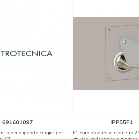
691601097
IPP55F1
mica per supporto crogioli per
F1 Foro d'ingresso diametro 2
a LE2
sinistro centro/parte superiore