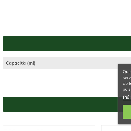
Capacità (ml)
Ques
serv
abit
puls
Piú 