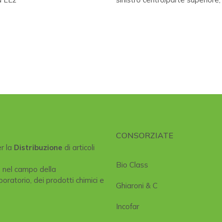
CONSORZIATE
er la
Distribuzione
di articoli
Bio Class
e nel campo della
boratorio, dei prodotti chimici e
Ghiaroni & C
Incofar