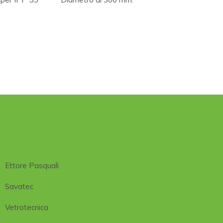
Ettore Pasquali
Savatec
Vetrotecnica