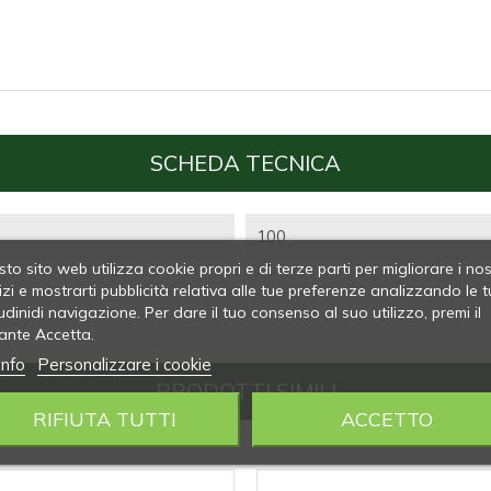
SCHEDA TECNICA
100
to sito web utilizza cookie propri e di terze parti per migliorare i nos
izi e mostrarti pubblicità relativa alle tue preferenze analizzando le t
udinidi navigazione. Per dare il tuo consenso al suo utilizzo, premi il
ante Accetta.
info
Personalizzare i cookie
PRODOTTI SIMILI
RIFIUTA TUTTI
ACCETTO