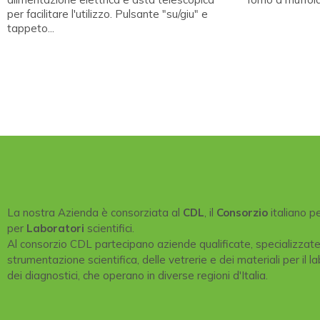
per facilitare l'utilizzo. Pulsante "su/giu" e
tappeto...
La nostra Azienda è consorziata al
CDL
, il
Consorzio
italiano p
per
Laboratori
scientifici.
Al consorzio CDL partecipano aziende qualificate, specializzat
strumentazione scientifica, delle vetrerie e dei materiali per il la
dei diagnostici, che operano in diverse regioni d'Italia.