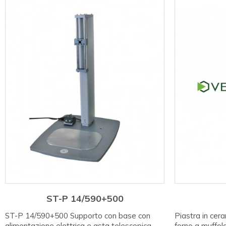
ST-P 14/590+500
ST-P 14/590+500 Supporto con base con
Piastra in cera
alimentazione elettrica e asta telescopica
forno a muffol