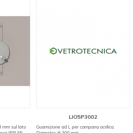
LIO5P3002
3 mm sul lato
Guarnizione ad L per campana acrilica.
, per IPP 55
Diametro di 300 mm.