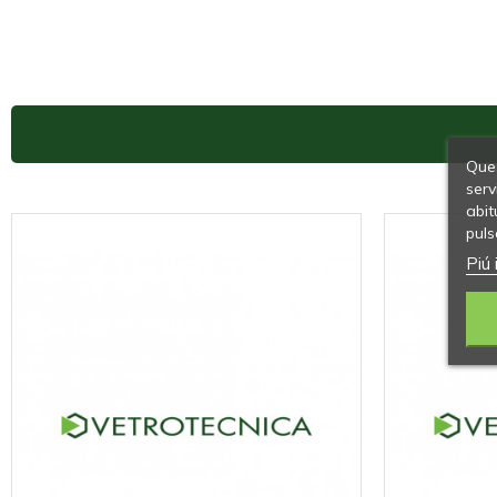
Ques
serv
abit
puls
Piú 