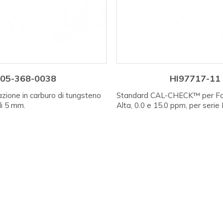
05-368-0038
HI97717-11
azione in carburo di tungsteno
Standard CAL-CHECK™ per Fos
i 5 mm.
Alta, 0.0 e 15.0 ppm, per serie