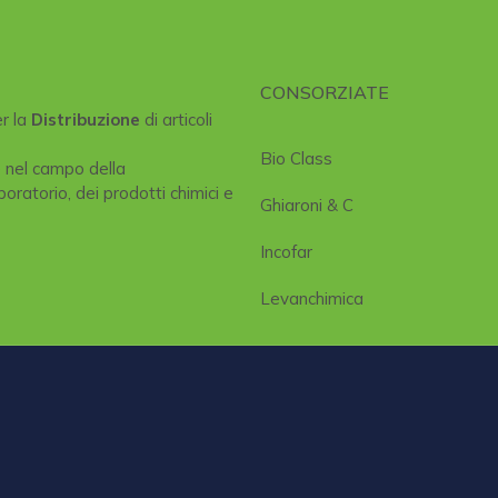
CONSORZIATE
er la
Distribuzione
di articoli
Bio Class
e nel campo della
boratorio, dei prodotti chimici e
Ghiaroni & C
Incofar
Levanchimica