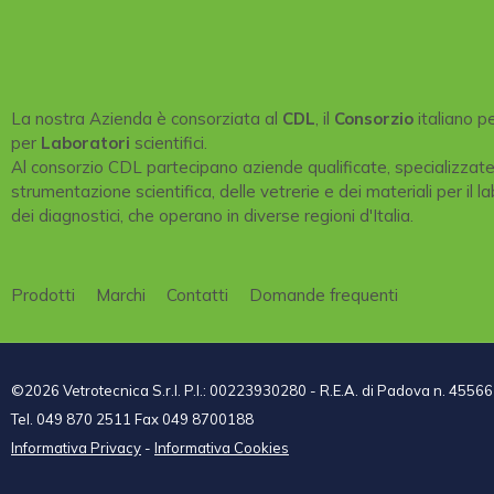
La nostra Azienda è consorziata al
CDL
, il
Consorzio
italiano p
per
Laboratori
scientifici.
Al consorzio CDL partecipano aziende qualificate, specializzat
strumentazione scientifica, delle vetrerie e dei materiali per il la
dei diagnostici, che operano in diverse regioni d'Italia.
Prodotti
Marchi
Contatti
Domande frequenti
©2026 Vetrotecnica S.r.l. P.I.: 00223930280 - R.E.A. di Padova n. 45566
Tel. 049 870 2511 Fax 049 8700188
Informativa Privacy
-
Informativa Cookies