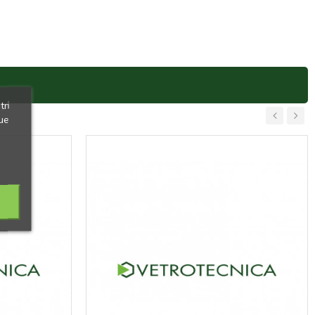
tri
ue
‹
›