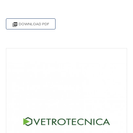

DOWNLOAD PDF