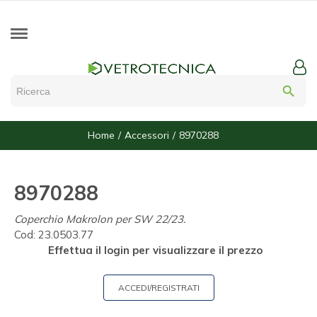
search
Home
Accessori
8970288
8970288
Coperchio Makrolon per SW 22/23.
Cod:
23.0503.77
Effettua il login per visualizzare il prezzo
ACCEDI/REGISTRATI