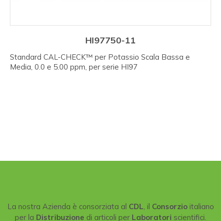
HI97750-11
Standard CAL-CHECK™ per Potassio Scala Bassa e
Media, 0.0 e 5.00 ppm, per serie HI97
La nostra Azienda è consorziata al
CDL
, il
Consorzio
italiano
per la
Distribuzione
di articoli per
Laboratori
scientifici.