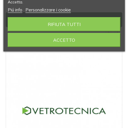
Accetta.
Piú info
Personalizzare i cookie
PRODOTTI SIMILI
RIFIUTA TUTTI
‹
›
ACCETTO