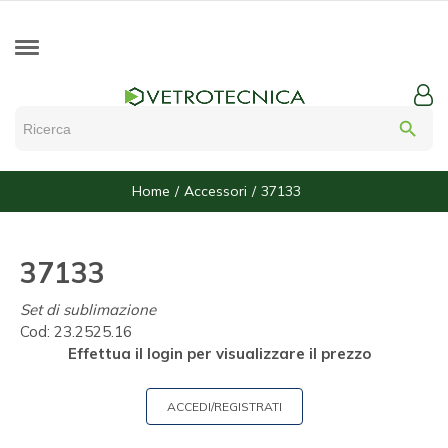
search
Home
Accessori
37133
37133
Set di sublimazione
Cod:
23.2525.16
Effettua il login per visualizzare il prezzo
ACCEDI/REGISTRATI