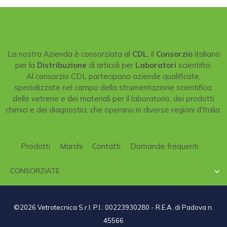
La nostra Azienda è consorziata al
CDL
, il
Consorzio
italiano
per la
Distribuzione
di articoli per
Laboratori
scientifici.
Al consorzio CDL partecipano aziende qualificate,
specializzate nel campo della strumentazione scientifica,
delle vetrerie e dei materiali per il laboratorio, dei prodotti
chimici e dei diagnostici, che operano in diverse regioni d'Italia.
Prodotti
Marchi
Contatti
Domande frequenti
CONSORZIATE

©2026 Vetrotecnica S.r.l. P.I.: 00223930280 - R.E.A. di Padova n.
45566