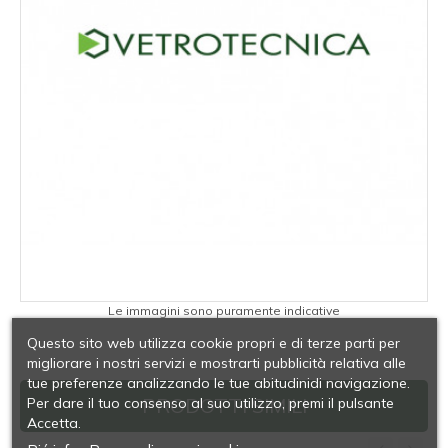
Le immagini sono puramente indicative
Questo sito web utilizza cookie propri e di terze parti per
migliorare i nostri servizi e mostrarti pubblicità relativa alle
tue preferenze analizzando le tue abitudinidi navigazione.
PRODOTTI SIMILI
Per dare il tuo consenso al suo utilizzo, premi il pulsante
Accetta.