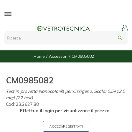
search
Home
Accessori
CM0985082
CM0985082
Test in provetta Nanocolor®, per Ossigeno. Scala: 0,5÷12,0
mg/l (22 test).
Cod:
23.2627.88
Effettua il login per visualizzare il prezzo
ACCEDI/REGISTRATI