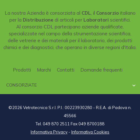
La nostra Azienda è consorziata al
CDL
, il
Consorzio
italiano
per la
Distribuzione
di articoli per
Laboratori
scientifici.
Al consorzio CDL partecipano aziende qualificate,
specializzate nel campo della strumentazione scientifica,
delle vetrerie e dei materiali per il laboratorio, dei prodotti
chimici e dei diagnostici, che operano in diverse regioni d'Italia.
Prodotti
Marchi
Contatti
Domande frequenti
CONSORZIATE

©2026 Vetrotecnica S.r.l. P.I.: 00223930280 - R.E.A. di Padova n.
45566
Tel. 049 870 2511 Fax 049 8700188
Informativa Privacy
-
Informativa Cookies