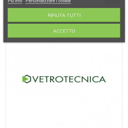
Piú info
Personalizzare i cookie
‹
›
RIFIUTA TUTTI
ACCETTO