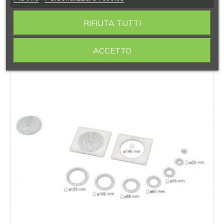
RIFIUTA TUTTI
‹
›
ACCETTO