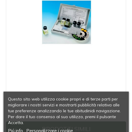
Questo sito web utilizza cookie propri e di terze parti per
Le immagini sono puramente indicative
migliorare i nostri servizi e mostrarti pubblicità relativa alle
tue preferenze analizzando le tue abitudinidi navigazione.
Per dare il tuo consenso al suo utilizzo, premi il pulsante
Accetta.
PRODOTTI SIMILI
Piú info
Personalizzare i cookie