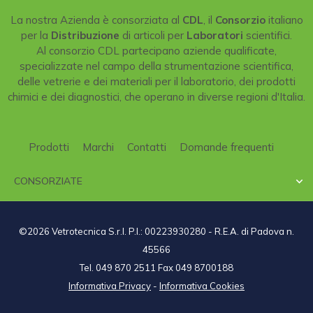
La nostra Azienda è consorziata al
CDL
, il
Consorzio
italiano
per la
Distribuzione
di articoli per
Laboratori
scientifici.
Al consorzio CDL partecipano aziende qualificate,
specializzate nel campo della strumentazione scientifica,
delle vetrerie e dei materiali per il laboratorio, dei prodotti
chimici e dei diagnostici, che operano in diverse regioni d'Italia.
Prodotti
Marchi
Contatti
Domande frequenti
CONSORZIATE

©2026 Vetrotecnica S.r.l. P.I.: 00223930280 - R.E.A. di Padova n.
45566
Tel. 049 870 2511 Fax 049 8700188
Informativa Privacy
-
Informativa Cookies