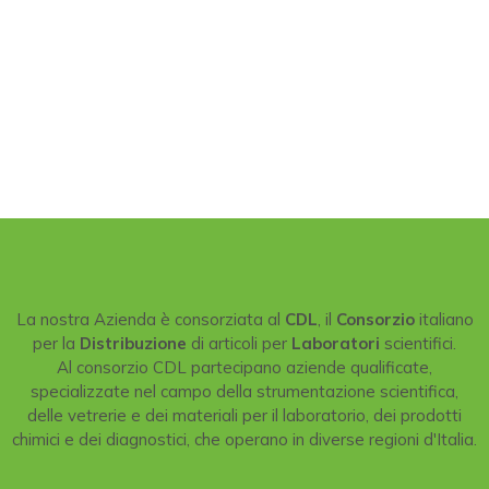
La nostra Azienda è consorziata al
CDL
, il
Consorzio
italiano
per la
Distribuzione
di articoli per
Laboratori
scientifici.
Al consorzio CDL partecipano aziende qualificate,
specializzate nel campo della strumentazione scientifica,
delle vetrerie e dei materiali per il laboratorio, dei prodotti
chimici e dei diagnostici, che operano in diverse regioni d'Italia.