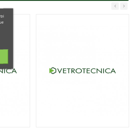
‹
›
tri
ue