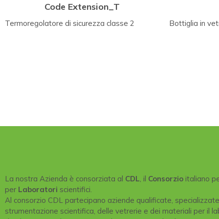
Code Extension_T
Termoregolatore di sicurezza classe 2
Bottiglia in vet
La nostra Azienda è consorziata al
CDL
, il
Consorzio
italiano p
per
Laboratori
scientifici.
Al consorzio CDL partecipano aziende qualificate, specializzat
strumentazione scientifica, delle vetrerie e dei materiali per il la