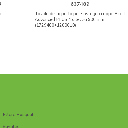
R
637489
i
Tavolo di supporto per sostegno cappa Bio II
Advanced PLUS 4 altezza 900 mm.
(1729488+1288618)
Ettore Pasquali
Savatec