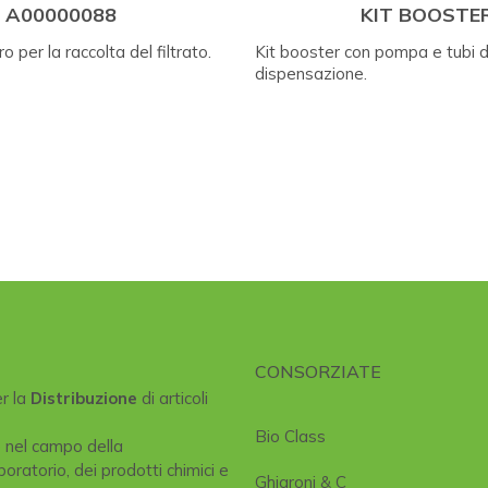
A00000088
KIT BOOSTE
ro per la raccolta del filtrato.
Kit booster con pompa e tubi d
dispensazione.
CONSORZIATE
er la
Distribuzione
di articoli
Bio Class
e nel campo della
boratorio, dei prodotti chimici e
Ghiaroni & C