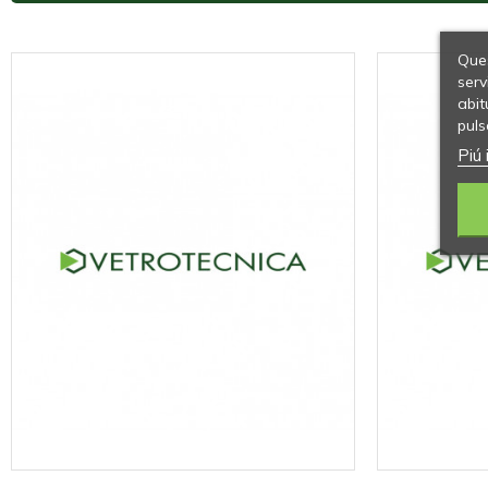
Ques
serv
abit
puls
Piú 