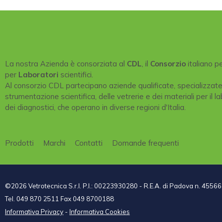
La nostra Azienda è consorziata al
CDL
, il
Consorzio
italiano p
per
Laboratori
scientifici.
Al consorzio CDL partecipano aziende qualificate, specializzat
strumentazione scientifica, delle vetrerie e dei materiali per il la
dei diagnostici, che operano in diverse regioni d'Italia.
Prodotti
Marchi
Contatti
Domande frequenti
©2026 Vetrotecnica S.r.l. P.I.: 00223930280 - R.E.A. di Padova n. 45566
Tel. 049 870 2511 Fax 049 8700188
Informativa Privacy
-
Informativa Cookies