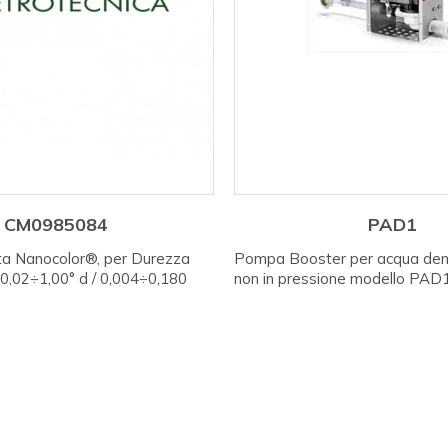
CM0985084
PAD1
tta Nanocolor®, per Durezza
Pompa Booster per acqua dem
: 0,02÷1,00° d / 0,004÷0,180
non in pressione modello PAD