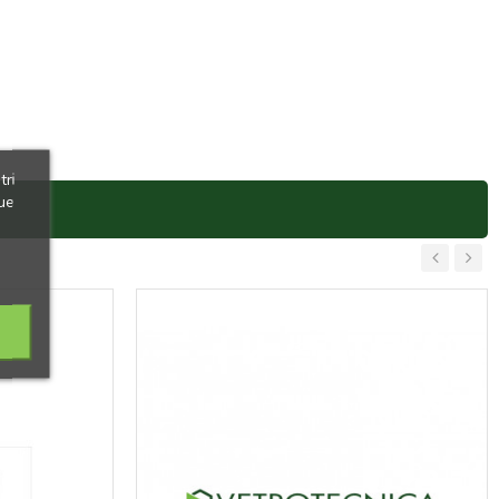
tri
ue
‹
›