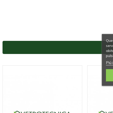
Ques
serv
abit
puls
Piú 