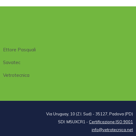
Ettore Pasquali
Savatec
Vetrotecnica
Via Uruguay, 10 (Z.I. Sud) - 35127, Padova (PD)
SDI: M5UXCR1 -
Certificazione ISO 9001
info@vetrotecnica.net