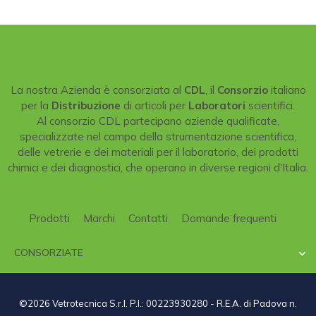
La nostra Azienda è consorziata al
CDL
, il
Consorzio
italiano
per la
Distribuzione
di articoli per
Laboratori
scientifici.
Al consorzio CDL partecipano aziende qualificate,
specializzate nel campo della strumentazione scientifica,
delle vetrerie e dei materiali per il laboratorio, dei prodotti
chimici e dei diagnostici, che operano in diverse regioni d'Italia.
Prodotti
Marchi
Contatti
Domande frequenti
CONSORZIATE

©2026 Vetrotecnica S.r.l. P.I.: 00223930280 - R.E.A. di Padova n.