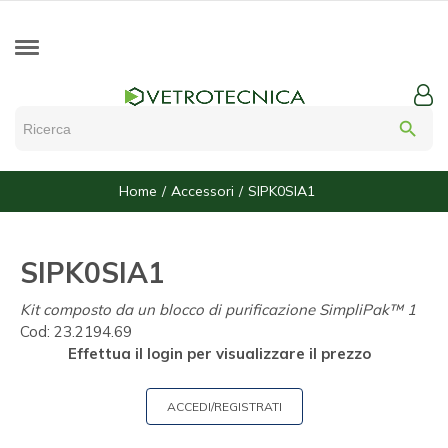
search
Home
Accessori
SIPK0SIA1
SIPK0SIA1
Kit composto da un blocco di purificazione SimpliPak™ 1
Cod:
23.2194.69
Effettua il login per visualizzare il prezzo
ACCEDI/REGISTRATI