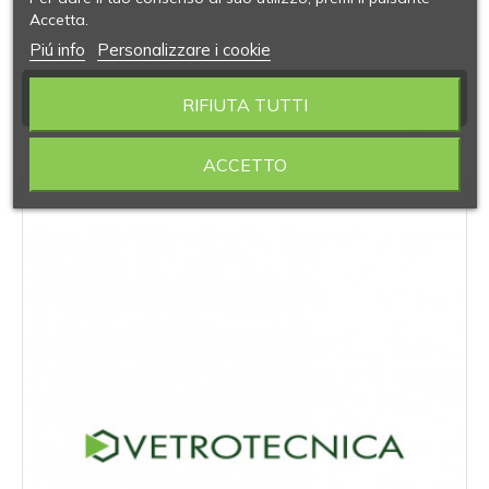
Accetta.
Piú info
Personalizzare i cookie
PRODOTTI SIMILI
RIFIUTA TUTTI
ACCETTO
‹
›