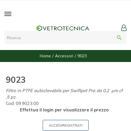
search
Home
Accessori
9023
9023
Filtro in PTFE autoclavabile per Swiftpet Pro da 0,2 µm cf
.5 pz.
Cod:
09.9023.00
Effettua il login per visualizzare il prezzo
ACCEDI/REGISTRATI