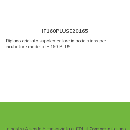
IF160PLUSE20165
Ripiano grigliato supplementare in acciaio inox per
incubatore modello IF 160 PLUS
La nostra Azienda è consorziata al
CDL
, il
Consorzio
italiano