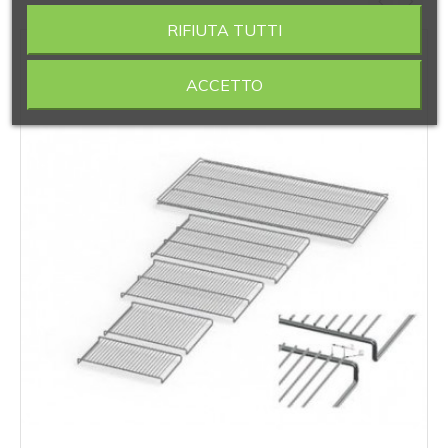
‹
›
RIFIUTA TUTTI
ACCETTO