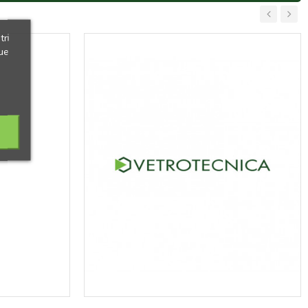
‹
›
tri
ue