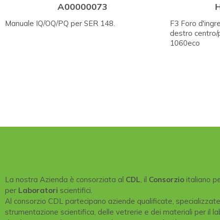
A00000073
Manuale IQ/OQ/PQ per SER 148.
F3 Foro d'ingr
destro centro/
1060eco
La nostra Azienda è consorziata al
CDL
, il
Consorzio
italiano p
per
Laboratori
scientifici.
Al consorzio CDL partecipano aziende qualificate, specializzat
strumentazione scientifica, delle vetrerie e dei materiali per il la