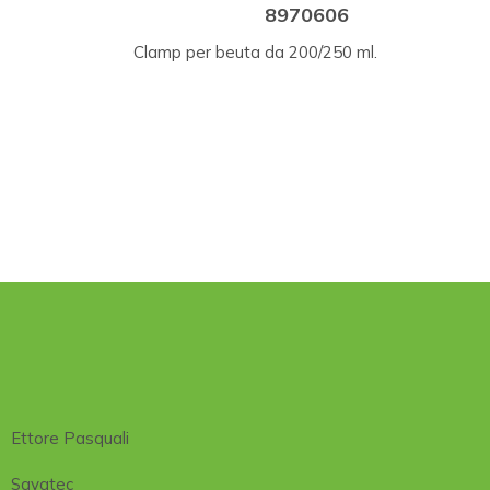
8970606
Clamp per beuta da 200/250 ml.
Ettore Pasquali
Savatec