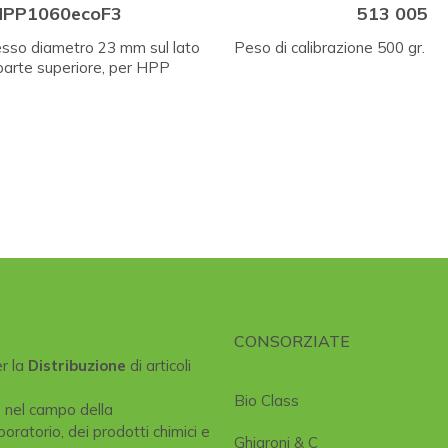
HPP1060ecoF3
513 005
esso diametro 23 mm sul lato
Peso di calibrazione 500 gr.
parte superiore, per HPP
CONSORZIATE
er la
Distribuzione
di articoli
Bio Class
e nel campo della
boratorio, dei prodotti chimici e
Ghiaroni & C