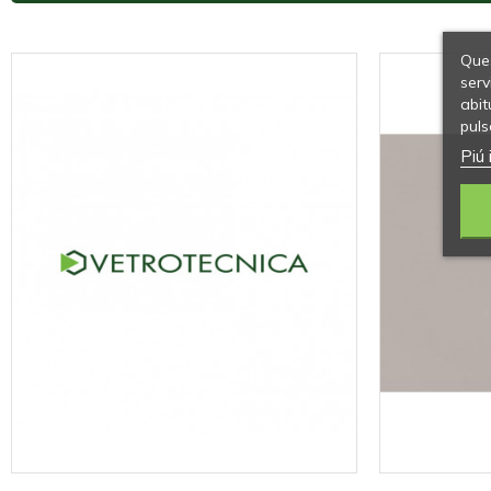
Ques
serv
abit
puls
Piú 