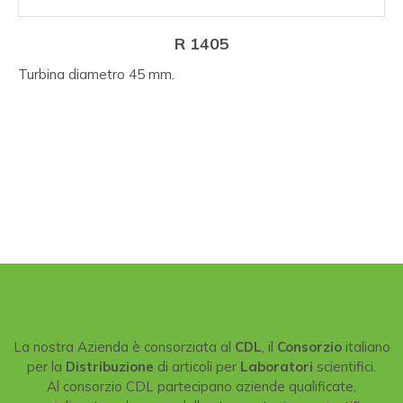
R 1405
Turbina diametro 45 mm.
La nostra Azienda è consorziata al
CDL
, il
Consorzio
italiano
per la
Distribuzione
di articoli per
Laboratori
scientifici.
Al consorzio CDL partecipano aziende qualificate,