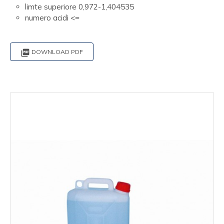
limte superiore 0,972-1,404535
numero acidi <=

DOWNLOAD PDF