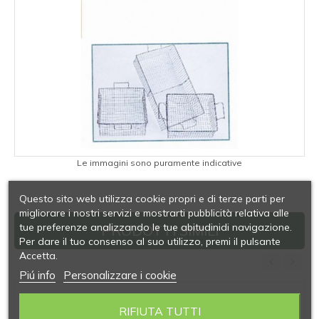
Le immagini sono puramente indicative
Questo sito web utilizza cookie propri e di terze parti per
migliorare i nostri servizi e mostrarti pubblicità relativa alle
tue preferenze analizzando le tue abitudinidi navigazione.
PRODOTTI SIMILI
Per dare il tuo consenso al suo utilizzo, premi il pulsante
Accetta.
Piú info
Personalizzare i cookie
‹
›
RIFIUTA TUTTI