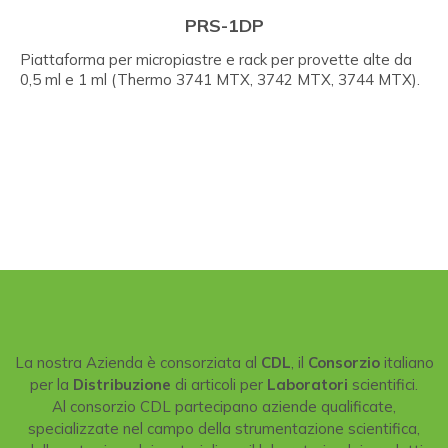
PRS-1DP
Piattaforma per micropiastre e rack per provette alte da
0,5 ml e 1 ml (Thermo 3741 MTX, 3742 MTX, 3744 MTX).
La nostra Azienda è consorziata al
CDL
, il
Consorzio
italiano
per la
Distribuzione
di articoli per
Laboratori
scientifici.
Al consorzio CDL partecipano aziende qualificate,
specializzate nel campo della strumentazione scientifica,