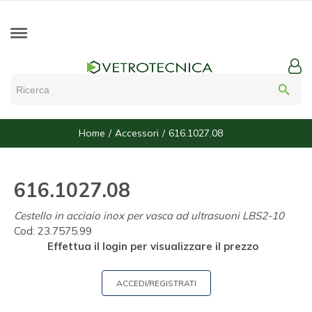
search
Home
Accessori
616.1027.08
616.1027.08
Cestello in acciaio inox per vasca ad ultrasuoni LBS2-10
Cod:
23.7575.99
Effettua il login per visualizzare il prezzo
ACCEDI/REGISTRATI