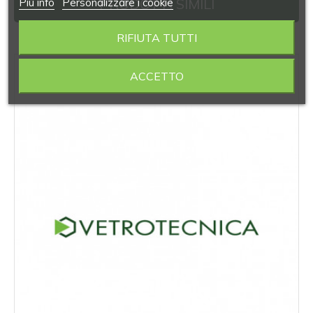
PRODOTTI SIMILI
Piú info
Personalizzare i cookie
RIFIUTA TUTTI
‹
›
ACCETTO