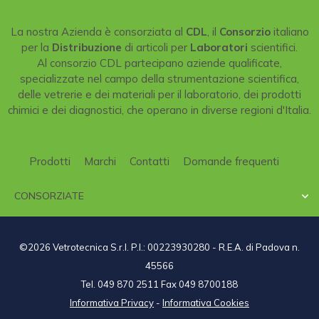
La nostra Azienda è consorziata al
CDL
, il
Consorzio
italiano
per la
Distribuzione
di articoli per
Laboratori
scientifici.
Al consorzio CDL partecipano aziende qualificate,
specializzate nel campo della strumentazione scientifica,
delle vetrerie e dei materiali per il laboratorio, dei prodotti
chimici e dei diagnostici, che operano in diverse regioni d'Italia.
Prodotti
Marchi
Contatti
Domande frequenti
CONSORZIATE

©2026 Vetrotecnica S.r.l. P.I.: 00223930280 - R.E.A. di Padova n.
45566
Tel. 049 870 2511 Fax 049 8700188
Informativa Privacy
-
Informativa Cookies