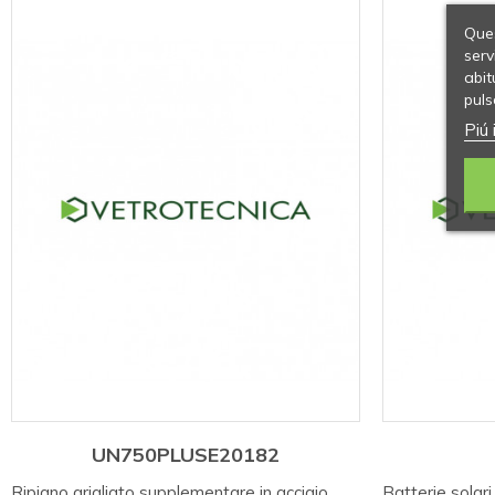
Ques
serv
abit
puls
Piú 
UN750PLUSE20182
Ripiano grigliato supplementare in acciaio
Batterie solari r