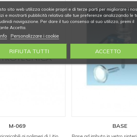
to sito web utilizza cookie propri e di terze parti per migliorare i nos
izi e mostrarti pubblicità relativa alle tue preferenze analizzando le t
udinidi navigazione. Per dare il tuo consenso al suo utilizzo, premi il
ante Accetta.
info
Personalizzare i cookie
RIFIUTA TUTTI
ACCETTO
M-069
BASE
icaricabili ai polimeri di Litio
Base ad imbuto in vetro sinter