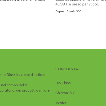
40/38 F e presa per vuoto.
Capacità (ml)
: 300
CONSORZIATE
er la
Distribuzione
di articoli
Bio Class
e nel campo della
boratorio, dei prodotti chimici e
Ghiaroni & C
Incofar