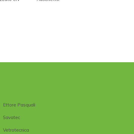
Ettore Pasquali
Savatec
Vetrotecnica