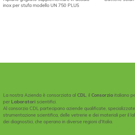
inox per stufa modello UN 750 PLUS
La nostra Azienda è consorziata al
CDL
, il
Consorzio
italiano p
per
Laboratori
scientifici.
Al consorzio CDL partecipano aziende qualificate, specializzat
strumentazione scientifica, delle vetrerie e dei materiali per il la
dei diagnostici, che operano in diverse regioni d'Italia.