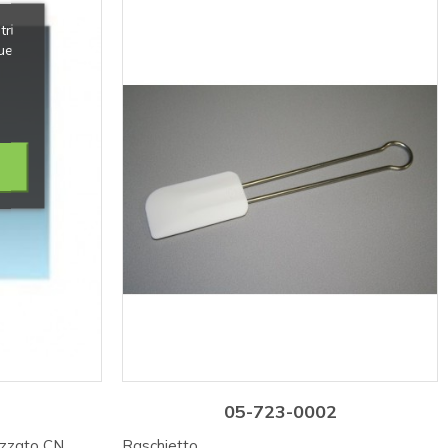
tri
ue
05-723-0002
izzato CN
Raschietto.