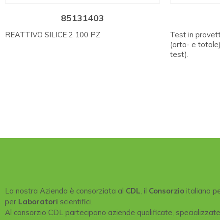
85131403
REATTIVO SILICE 2 100 PZ
Test in provet
(orto- e totale
test).
La nostra Azienda è consorziata al
CDL
, il
Consorzio
italiano p
per
Laboratori
scientifici.
Al consorzio CDL partecipano aziende qualificate, specializzat