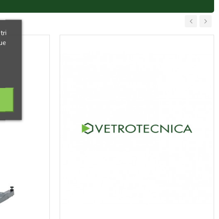
tri
‹
›
ue