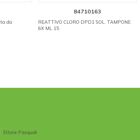
84710163
sta da
REATTIVO CLORO DPD1 SOL. TAMPONE
6X ML 15
Ettore Pasquali