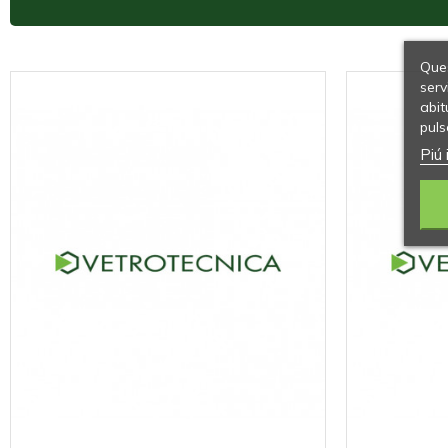
Ques
serv
abit
puls
Piú 