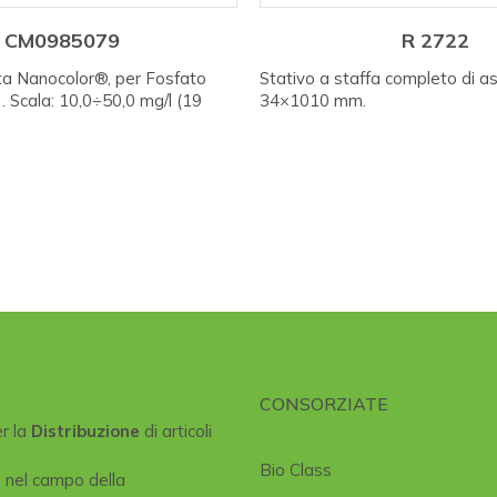
CM0985079
R 2722
ta Nanocolor®, per Fosfato
Stativo a staffa completo di a
). Scala: 10,0÷50,0 mg/l (19
34×1010 mm.
CONSORZIATE
er la
Distribuzione
di articoli
Bio Class
e nel campo della