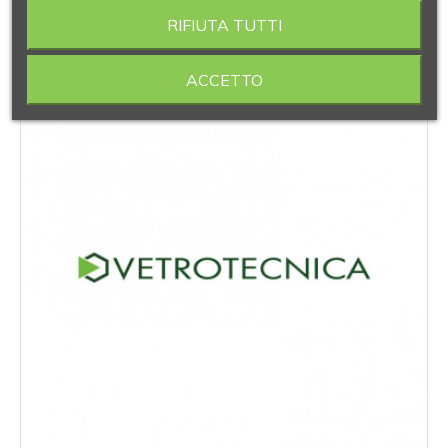
‹
›
RIFIUTA TUTTI
ACCETTO