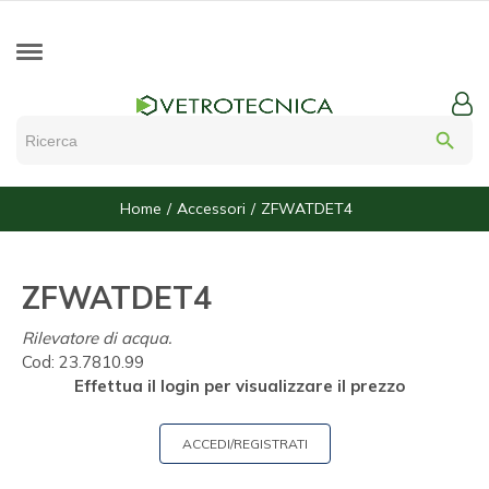
search
Home
Accessori
ZFWATDET4
ZFWATDET4
Rilevatore di acqua.
Cod:
23.7810.99
Effettua il login per visualizzare il prezzo
ACCEDI/REGISTRATI