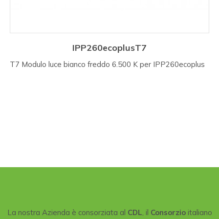
IPP260ecoplusT7
T7 Modulo luce bianco freddo 6.500 K per IPP260ecoplus
La nostra Azienda è consorziata al
CDL
, il
Consorzio
italiano