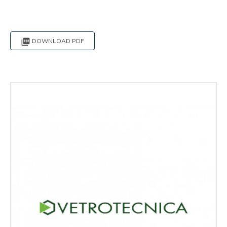

DOWNLOAD PDF