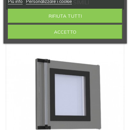
Piú info
Personalizzare i cookie
PRODOTTI SIMILI
RIFIUTA TUTTI
‹
›
ACCETTO