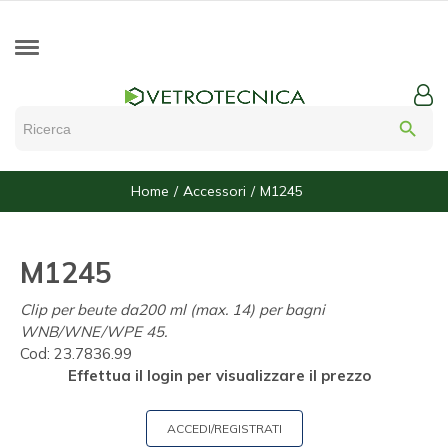
search
Home
Accessori
M1245
M1245
Clip per beute da200 ml (max. 14) per bagni
WNB/WNE/WPE 45.
Cod:
23.7836.99
Effettua il login per visualizzare il prezzo
ACCEDI/REGISTRATI