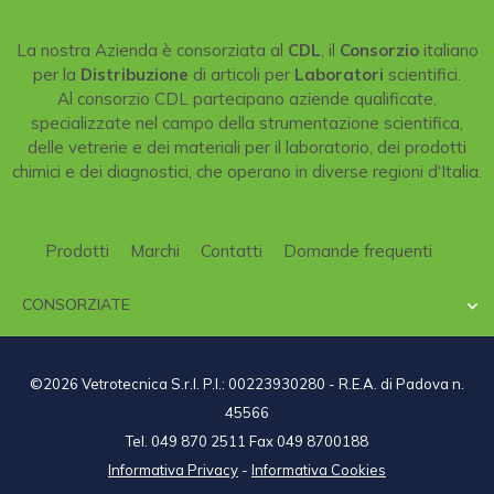
La nostra Azienda è consorziata al
CDL
, il
Consorzio
italiano
per la
Distribuzione
di articoli per
Laboratori
scientifici.
Al consorzio CDL partecipano aziende qualificate,
specializzate nel campo della strumentazione scientifica,
delle vetrerie e dei materiali per il laboratorio, dei prodotti
chimici e dei diagnostici, che operano in diverse regioni d'Italia.
Prodotti
Marchi
Contatti
Domande frequenti
CONSORZIATE

©2026 Vetrotecnica S.r.l. P.I.: 00223930280 - R.E.A. di Padova n.
45566
Tel. 049 870 2511 Fax 049 8700188
Informativa Privacy
-
Informativa Cookies