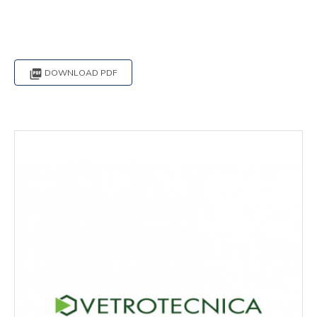

DOWNLOAD PDF