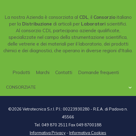
La nostra Azienda è consorziata al
CDL
, il
Consorzio
italiano
per la
Distribuzione
di articoli per
Laboratori
scientifici.
Al consorzio CDL partecipano aziende qualificate,
specializzate nel campo della strumentazione scientifica,
delle vetrerie e dei materiali per il laboratorio, dei prodotti
chimici e dei diagnostici, che operano in diverse regioni d'Italia.
Prodotti
Marchi
Contatti
Domande frequenti
CONSORZIATE

©2026 Vetrotecnica S.r.l. P.I.: 00223930280 - R.E.A. di Padova n.
45566
Tel. 049 870 2511 Fax 049 8700188
Informativa Privacy
-
Informativa Cookies