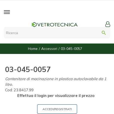
search
Home
Accessori
03-045-0057
03-045-0057
Contenitore di macinazione in plastica autoclavabile da 1
litro.
Cod:
23.8417.99
Effettua il login per visualizzare il prezzo
ACCEDI/REGISTRATI