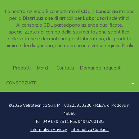
La nostra Azienda è consorziata al
CDL
, il
Consorzio
italiano
per la
Distribuzione
di articoli per
Laboratori
scientifici.
Al consorzio CDL partecipano aziende qualificate,
specializzate nel campo della strumentazione scientifica,
delle vetrerie e dei materiali per il laboratorio, dei prodotti
chimici e dei diagnostici, che operano in diverse regioni d'Italia.
Prodotti
Marchi
Contatti
Domande frequenti
CONSORZIATE

©2026 Vetrotecnica S.r.l. P.I.: 00223930280 - R.E.A. di Padova n.
45566
Tel. 049 870 2511 Fax 049 8700188
Informativa Privacy
-
Informativa Cookies