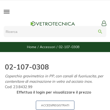
search
Home
Accessori
02-107-0308
02-107-0308
Coperchio gravimetrico in PP, con canali di fuoriuscita, per
contenitore di macinazione in vetro od acciaio inox.
Cod:
23.8432.99
Effettua il login per visualizzare il prezzo
ACCEDI/REGISTRATI