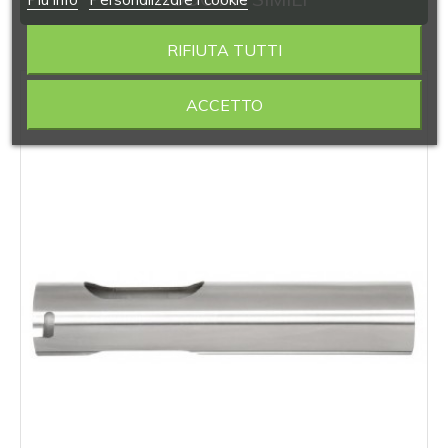
RIFIUTA TUTTI
‹
›
ACCETTO