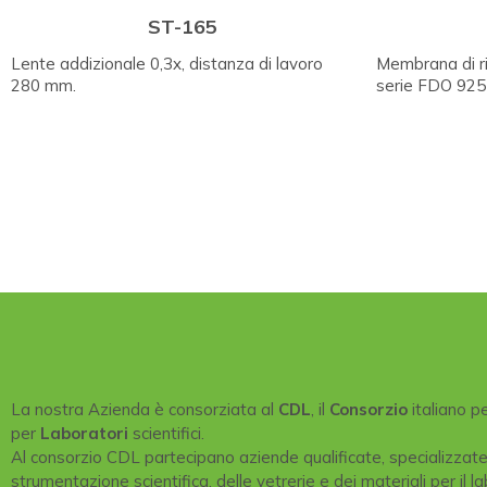
ST-165
Lente addizionale 0,3x, distanza di lavoro
Membrana di r
280 mm.
serie FDO 925
La nostra Azienda è consorziata al
CDL
, il
Consorzio
italiano p
per
Laboratori
scientifici.
Al consorzio CDL partecipano aziende qualificate, specializzat
strumentazione scientifica, delle vetrerie e dei materiali per il la