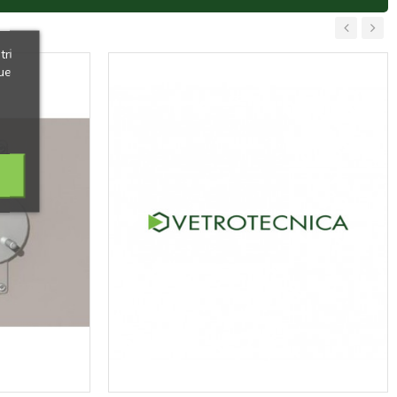
‹
›
tri
ue