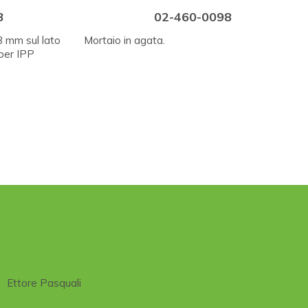
3
02-460-0098
3 mm sul lato
Mortaio in agata.
 per IPP
Ettore Pasquali