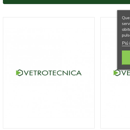
Ques
serv
abit
puls
Piú 