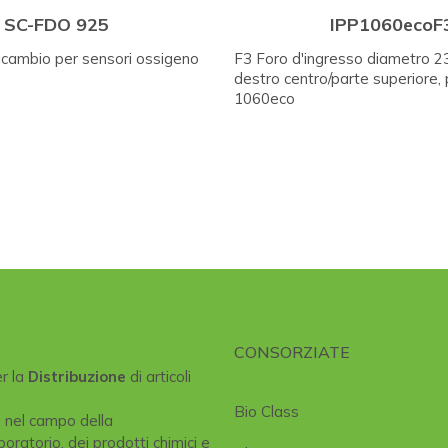
SC-FDO 925
IPP1060ecoF
icambio per sensori ossigeno
F3 Foro d'ingresso diametro 2
destro centro/parte superiore,
1060eco
CONSORZIATE
er la
Distribuzione
di articoli
Bio Class
e nel campo della
boratorio, dei prodotti chimici e