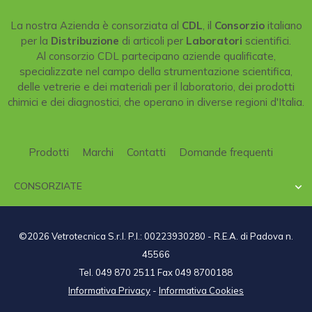
La nostra Azienda è consorziata al
CDL
, il
Consorzio
italiano
per la
Distribuzione
di articoli per
Laboratori
scientifici.
Al consorzio CDL partecipano aziende qualificate,
specializzate nel campo della strumentazione scientifica,
delle vetrerie e dei materiali per il laboratorio, dei prodotti
chimici e dei diagnostici, che operano in diverse regioni d'Italia.
Prodotti
Marchi
Contatti
Domande frequenti
CONSORZIATE

©2026 Vetrotecnica S.r.l. P.I.: 00223930280 - R.E.A. di Padova n.
45566
Tel. 049 870 2511 Fax 049 8700188
Informativa Privacy
-
Informativa Cookies