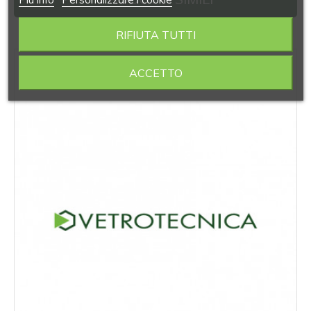
RIFIUTA TUTTI
‹
›
ACCETTO