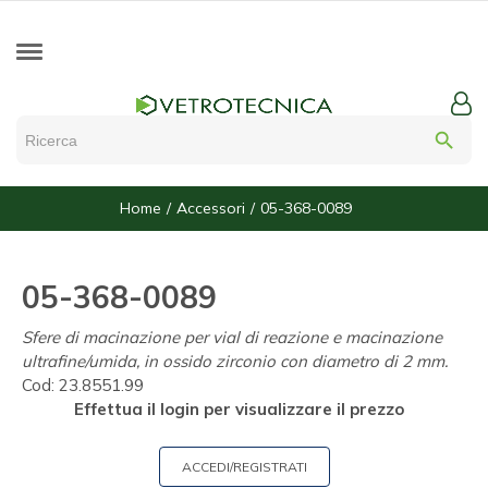
search
Home
Accessori
05-368-0089
05-368-0089
Sfere di macinazione per vial di reazione e macinazione
ultrafine/umida, in ossido zirconio con diametro di 2 mm.
Cod:
23.8551.99
Effettua il login per visualizzare il prezzo
ACCEDI/REGISTRATI