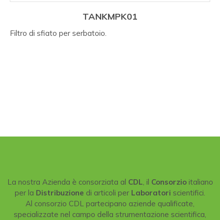
TANKMPK01
Filtro di sfiato per serbatoio.
La nostra Azienda è consorziata al
CDL
, il
Consorzio
italiano
per la
Distribuzione
di articoli per
Laboratori
scientifici.
Al consorzio CDL partecipano aziende qualificate,
specializzate nel campo della strumentazione scientifica,