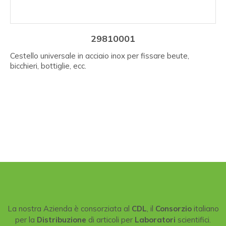
29810001
Cestello universale in acciaio inox per fissare beute,
bicchieri, bottiglie, ecc.
La nostra Azienda è consorziata al
CDL
, il
Consorzio
italiano
per la
Distribuzione
di articoli per
Laboratori
scientifici.