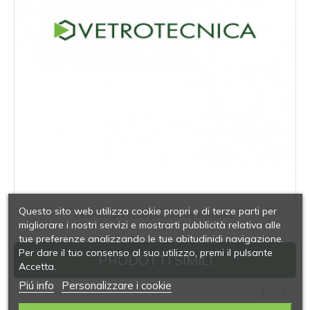
Questo sito web utilizza cookie propri e di terze parti per
Le immagini sono puramente indicative
migliorare i nostri servizi e mostrarti pubblicità relativa alle
tue preferenze analizzando le tue abitudinidi navigazione.
Per dare il tuo consenso al suo utilizzo, premi il pulsante
PRODOTTI SIMILI
Accetta.
Piú info
Personalizzare i cookie
‹
›