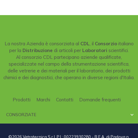
La nostra Azienda è consorziata al
CDL
, il
Consorzio
italiano
per la
Distribuzione
di articoli per
Laboratori
scientifici.
Al consorzio CDL partecipano aziende qualificate,
specializzate nel campo della strumentazione scientifica,
delle vetrerie e dei materiali per il laboratorio, dei prodotti
chimici e dei diagnostici, che operano in diverse regioni d'Italia.
Prodotti
Marchi
Contatti
Domande frequenti
CONSORZIATE

©2026 Vetrotecnica S.r.l. P.I.: 00223930280 - R.E.A. di Padova n.