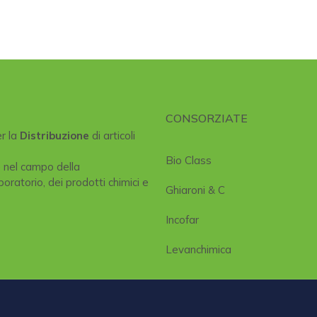
CONSORZIATE
er la
Distribuzione
di articoli
Bio Class
e nel campo della
boratorio, dei prodotti chimici e
Ghiaroni & C
Incofar
Levanchimica