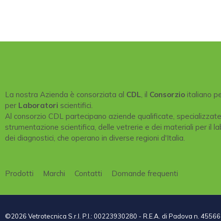
La nostra Azienda è consorziata al
CDL
, il
Consorzio
italiano p
per
Laboratori
scientifici.
Al consorzio CDL partecipano aziende qualificate, specializzat
strumentazione scientifica, delle vetrerie e dei materiali per il la
dei diagnostici, che operano in diverse regioni d'Italia.
Prodotti
Marchi
Contatti
Domande frequenti
©2026 Vetrotecnica S.r.l. P.I.: 00223930280 - R.E.A. di Padova n. 45566