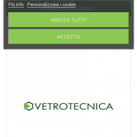
Piú info
Personalizzare i cookie
PRODOTTI SIMILI
RIFIUTA TUTTI
‹
›
ACCETTO