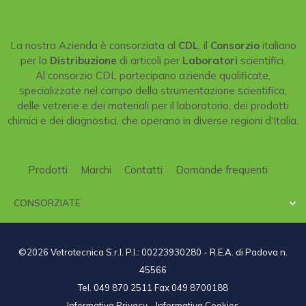
La nostra Azienda è consorziata al
CDL
, il
Consorzio
italiano
per la
Distribuzione
di articoli per
Laboratori
scientifici.
Al consorzio CDL partecipano aziende qualificate,
specializzate nel campo della strumentazione scientifica,
delle vetrerie e dei materiali per il laboratorio, dei prodotti
chimici e dei diagnostici, che operano in diverse regioni d'Italia.
Prodotti
Marchi
Contatti
Domande frequenti
CONSORZIATE

©2026 Vetrotecnica S.r.l. P.I.: 00223930280 - R.E.A. di Padova n.
45566
Tel. 049 870 2511 Fax 049 8700188
Informativa Privacy
-
Informativa Cookies