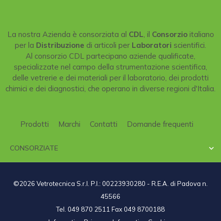
La nostra Azienda è consorziata al
CDL
, il
Consorzio
italiano
per la
Distribuzione
di articoli per
Laboratori
scientifici.
Al consorzio CDL partecipano aziende qualificate,
specializzate nel campo della strumentazione scientifica,
delle vetrerie e dei materiali per il laboratorio, dei prodotti
chimici e dei diagnostici, che operano in diverse regioni d'Italia.
Prodotti
Marchi
Contatti
Domande frequenti
CONSORZIATE

©2026 Vetrotecnica S.r.l. P.I.: 00223930280 - R.E.A. di Padova n.
45566
Tel. 049 870 2511 Fax 049 8700188