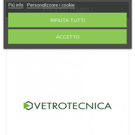
Piú info
Personalizzare i cookie
PRODOTTI SIMILI
RIFIUTA TUTTI
‹
›
ACCETTO