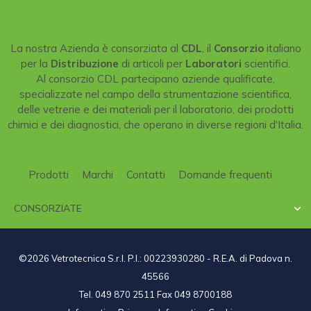
La nostra Azienda è consorziata al
CDL
, il
Consorzio
italiano
per la
Distribuzione
di articoli per
Laboratori
scientifici.
Al consorzio CDL partecipano aziende qualificate,
specializzate nel campo della strumentazione scientifica,
delle vetrerie e dei materiali per il laboratorio, dei prodotti
chimici e dei diagnostici, che operano in diverse regioni d'Italia.
Prodotti
Marchi
Contatti
Domande frequenti
CONSORZIATE

©2026 Vetrotecnica S.r.l. P.I.: 00223930280 - R.E.A. di Padova n.
45566
Tel. 049 870 2511 Fax 049 8700188