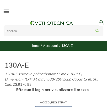
search
Home
Accessori
130A-E
130A-E
130A-E Vasca in policarbonato(T max. 100° C).
Dimensioni (LxPxH, mm): 500x200x322. Capacità (l): 30.
Cod:
23.9170.99
Effettua il login per visualizzare il prezzo
ACCEDI/REGISTRATI