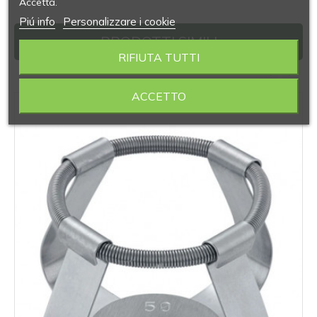
Accetta.
Piú info
Personalizzare i cookie
PRODOTTI SIMILI
RIFIUTA TUTTI
‹
›
ACCETTO