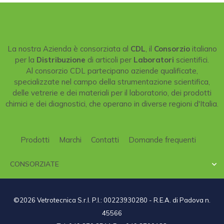
La nostra Azienda è consorziata al
CDL
, il
Consorzio
italiano
per la
Distribuzione
di articoli per
Laboratori
scientifici.
Al consorzio CDL partecipano aziende qualificate,
specializzate nel campo della strumentazione scientifica,
delle vetrerie e dei materiali per il laboratorio, dei prodotti
chimici e dei diagnostici, che operano in diverse regioni d'Italia.
Prodotti
Marchi
Contatti
Domande frequenti
CONSORZIATE

©2026 Vetrotecnica S.r.l. P.I.: 00223930280 - R.E.A. di Padova n.
45566