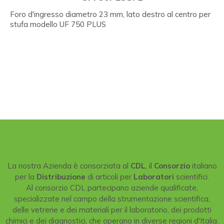
Foro d'ingresso diametro 23 mm, lato destro al centro per
stufa modello UF 750 PLUS
La nostra Azienda è consorziata al
CDL
, il
Consorzio
italiano
per la
Distribuzione
di articoli per
Laboratori
scientifici.
Al consorzio CDL partecipano aziende qualificate,
specializzate nel campo della strumentazione scientifica,
delle vetrerie e dei materiali per il laboratorio, dei prodotti
chimici e dei diagnostici, che operano in diverse regioni d'Italia.