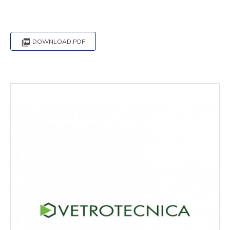

DOWNLOAD PDF