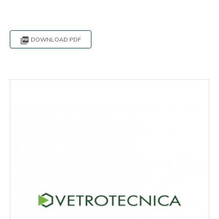

DOWNLOAD PDF