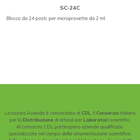
SC-24C
Blocco da 24 posti, per microprovette da 2 ml.
La nostra Azienda è consorziata al
CDL
, il
Consorzio
italiano
per la
Distribuzione
di articoli per
Laboratori
scientifici.
Al consorzio CDL partecipano aziende qualificate,
specializzate nel campo della strumentazione scientifica,