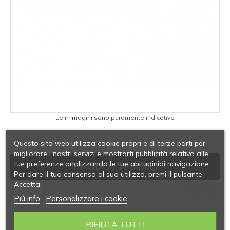
Le immagini sono puramente indicative
Questo sito web utilizza cookie propri e di terze parti per
migliorare i nostri servizi e mostrarti pubblicità relativa alle
tue preferenze analizzando le tue abitudinidi navigazione.
PRODOTTI SIMILI
Per dare il tuo consenso al suo utilizzo, premi il pulsante
Accetta.
Piú info
Personalizzare i cookie
‹
›
RIFIUTA TUTTI