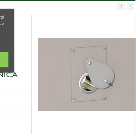
‹
›
tri
ue