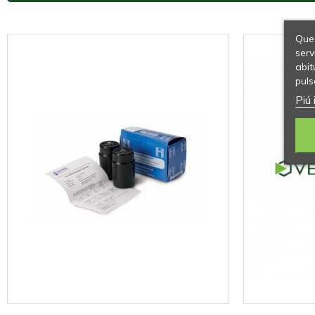
Ques
serv
abit
puls
Piú 