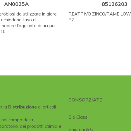
AN0025A
85126203
obiosi da utilizzare in giare
REATTIVO ZINCO/RAME LOW
n richiedono l'uso di
PZ
 nepure l'aggiunta di acqua.
10...
CONSORZIATE
er la
Distribuzione
di articoli
Bio Class
e nel campo della
boratorio, dei prodotti chimici e
Ghiaroni & C