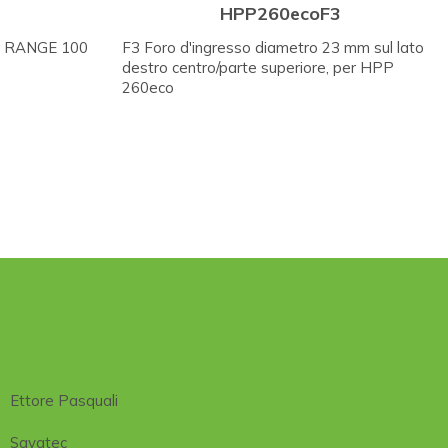
HPP260ecoF3
 RANGE 100
F3 Foro d'ingresso diametro 23 mm sul lato
destro centro/parte superiore, per HPP
260eco
Ettore Pasquali
Savatec