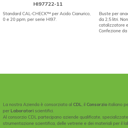
HI97722-11
Standard CAL-CHECK™ per Acido Cianurico,
Buste per anaer
0 e 20 ppm, per serie HI97.
da 2,5 litri. No
catalizzatore e
Confezione da 
La nostra Azienda è consorziata al
CDL
, il
Consorzio
italiano p
per
Laboratori
scientifici.
Al consorzio CDL partecipano aziende qualificate, specializzat
strumentazione scientifica, delle vetrerie e dei materiali per il la