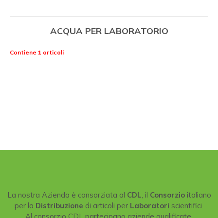
ACQUA PER LABORATORIO
Contiene 1 articoli
La nostra Azienda è consorziata al
CDL
, il
Consorzio
italiano
per la
Distribuzione
di articoli per
Laboratori
scientifici.
Al consorzio CDL partecipano aziende qualificate,