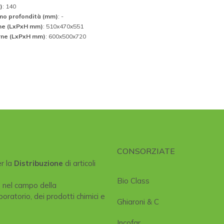
)
: 140
mo profondità (mm)
: -
rne (LxPxH mm)
: 510x470x551
rne (LxPxH mm)
: 600x500x720
CONSORZIATE
er la
Distribuzione
di articoli
Bio Class
e nel campo della
boratorio, dei prodotti chimici e
Ghiaroni & C
Incofar