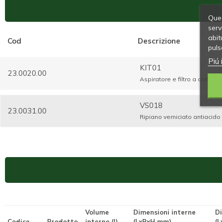
Ques
serv
abit
Cod
Descrizione
puls
Piú 
KIT01
23.0020.00
Aspiratore e filtro a carbon
VS018
23.0031.00
Ripiano verniciato antiacid
Volume
Dimensioni interne
D
Codice
Prodotto
interno (l)
(LxPxH mm)
(