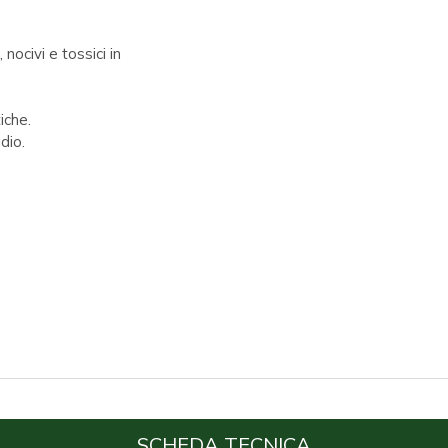
nocivi e tossici in
iche.
dio.
SCHEDA TECNICA