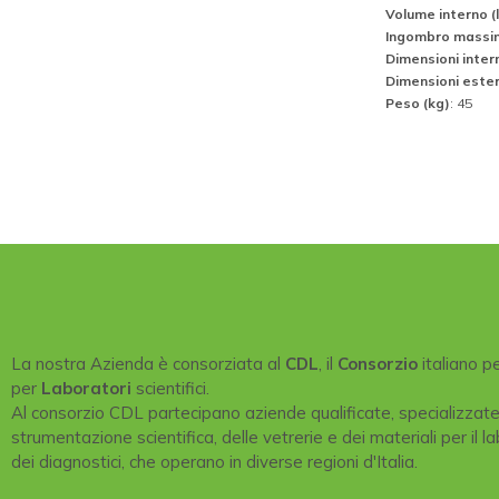
Volume interno (l
Ingombro massi
Dimensioni inte
Dimensioni este
Peso (kg)
: 45
La nostra Azienda è consorziata al
CDL
, il
Consorzio
italiano p
per
Laboratori
scientifici.
Al consorzio CDL partecipano aziende qualificate, specializzat
strumentazione scientifica, delle vetrerie e dei materiali per il la
dei diagnostici, che operano in diverse regioni d'Italia.