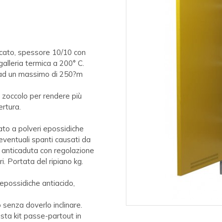
ncato, spessore 10/10 con
galleria termica a 200° C.
) ad un massimo di 250?m
o zoccolo per rendere più
ertura.
ciato a polveri epossidiche
i eventuali spanti causati da
cco anticaduta con regolazione
i. Portata del ripiano kg.
 epossidiche antiacido,
 senza doverlo inclinare.
iesta kit passe-partout in