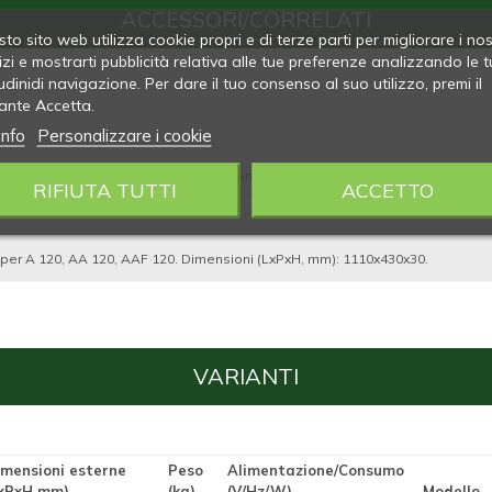
ACCESSORI/CORRELATI
to sito web utilizza cookie propri e di terze parti per migliorare i nos
izi e mostrarti pubblicità relativa alle tue preferenze analizzando le t
udinidi navigazione. Per dare il tuo consenso al suo utilizzo, premi il
ante Accetta.
info
Personalizzare i cookie
i attivi con CUNTACTOR® per armadi non aspirati (220V).
RIFIUTA TUTTI
ACCETTO
o per A 120, AA 120, AAF 120. Dimensioni (LxPxH, mm): 1110x430x30.
VARIANTI
imensioni esterne
Peso
Alimentazione/Consumo
LxPxH mm)
(kg)
(V/Hz/W)
Modello