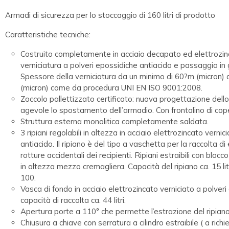
Armadi di sicurezza per lo stoccaggio di 160 litri di prodotto
Caratteristiche tecniche:
Costruito completamente in acciaio decapato ed elettrozi
verniciatura a polveri epossidiche antiacido e passaggio in 
Spessore della verniciatura da un minimo di 60?m (micron
(micron) come da procedura UNI EN ISO 9001:2008.
Zoccolo pallettizzato certificato: nuova progettazione dell
agevole lo spostamento dell’armadio. Con frontalino di cop
Struttura esterna monolitica completamente saldata.
3 ripiani regolabili in altezza in acciaio elettrozincato verni
antiacido. Il ripiano è del tipo a vaschetta per la raccolta d
rotture accidentali dei recipienti. Ripiani estraibili con blo
in altezza mezzo cremagliera. Capacità del ripiano ca. 15 litr
100.
Vasca di fondo in acciaio elettrozincato verniciato a polveri
capacità di raccolta ca. 44 litri.
Apertura porte a 110° che permette l’estrazione del ripiano
Chiusura a chiave con serratura a cilindro estraibile ( a rich