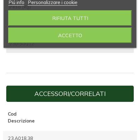
Piú info
Personalizzare i cookie
Peso (kg)
140
RIFIUTA TUTTI
Alimentazione/Consumo (V/Hz/W)
ACCETTO
230/50/112
ACCESSORI/CORRELATI
Cod
Descrizione
23.A018.38