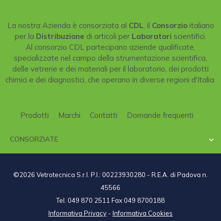
La nostra Azienda è consorziata al
CDL
, il
Consorzio
italiano
per la
Distribuzione
di articoli per
Laboratori
scientifici.
Al consorzio CDL partecipano aziende qualificate,
specializzate nel campo della strumentazione scientifica,
delle vetrerie e dei materiali per il laboratorio, dei prodotti
chimici e dei diagnostici, che operano in diverse regioni d'Italia.
Prodotti
Marchi
Contatti
Domande frequenti
CONSORZIATE

©2026 Vetrotecnica S.r.l. P.I.: 00223930280 - R.E.A. di Padova n.
45566
Tel. 049 870 2511 Fax 049 8700188
Informativa Privacy
-
Informativa Cookies