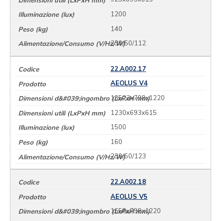
1200
140
230/50/112
22.A002.17
AEOLUS V4
13523x798x1220
1230x693x615
1500
160
230/50/123
22.A002.18
AEOLUS V5
1658x798x1220