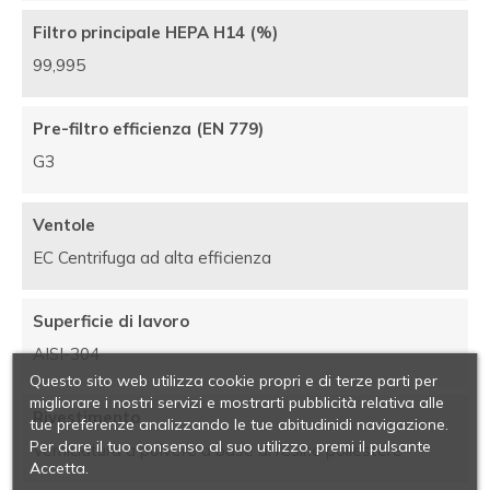
Filtro principale HEPA H14 (%)
99,995
Pre-filtro efficienza (EN 779)
G3
Ventole
EC Centrifuga ad alta efficienza
Superficie di lavoro
AISI-304
Questo sito web utilizza cookie propri e di terze parti per
migliorare i nostri servizi e mostrarti pubblicità relativa alle
Rivestimento
tue preferenze analizzando le tue abitudinidi navigazione.
Per dare il tuo consenso al suo utilizzo, premi il pulsante
Verniciatura a polvere a base di resine poliestere
Accetta.