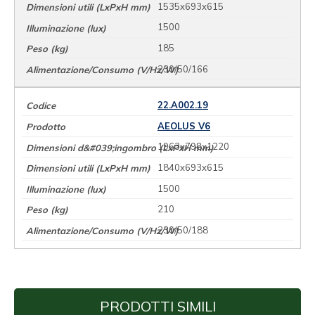
1535x693x615
1500
185
230/50/166
22.A002.19
AEOLUS V6
1963x798x1220
1840x693x615
1500
210
230/50/188
PRODOTTI SIMILI