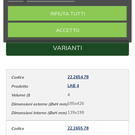
9711619
Dipper rigido per LAB20 e LAB30.
RIFIUTA TUTTI
SCOPRI
ACCETTO
VARIANTI
22.2654.78
LAB 4
4
185x426
139x198
22.2655.78