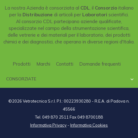
La nostra Azienda è consorziata al
CDL
, il
Consorzio
italiano
per la
Distribuzione
di articoli per
Laboratori
scientifici.
Al consorzio CDL partecipano aziende qualificate,
specializzate nel campo della strumentazione scientifica,
delle vetrerie e dei materiali per il laboratorio, dei prodotti
chimici e dei diagnostici, che operano in diverse regioni d'Italia.
Prodotti
Marchi
Contatti
Domande frequenti
CONSORZIATE

©2026 Vetrotecnica S.r.l. P.I.: 00223930280 - R.E.A. di Padova n.
45566
Tel. 049 870 2511 Fax 049 8700188
Informativa Privacy
-
Informativa Cookies