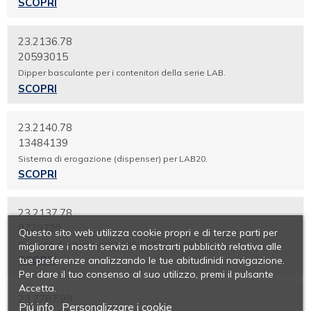
SCOPRI
23.2136.78
20593015
Dipper basculante per i contenitori della serie LAB.
SCOPRI
23.2140.78
13484139
Sistema di erogazione (dispenser) per LAB20.
SCOPRI
23.2137.78
9720729
Questo sito web utilizza cookie propri e di terze parti per
Beccucio di travaso per LAB5, LAB10 e LAB20.
migliorare i nostri servizi e mostrarti pubblicità relativa alle
SCOPRI
tue preferenze analizzando le tue abitudinidi navigazione.
Per dare il tuo consenso al suo utilizzo, premi il pulsante
Accetta.
23.7787.99
Piú info
Personalizzare i cookie