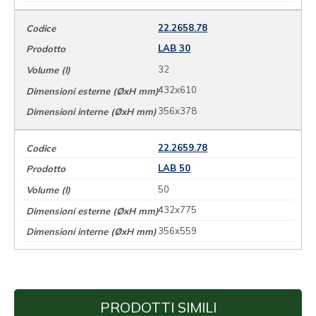
22.2658.78
LAB 30
32
432x610
356x378
22.2659.78
LAB 50
50
432x775
356x559
PRODOTTI SIMILI