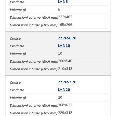
LAB 5
5
222x462
165x266
22.2656.78
LAB 10
10
260x546
210x343
22.2657.78
LAB 20
20
368x622
289x348