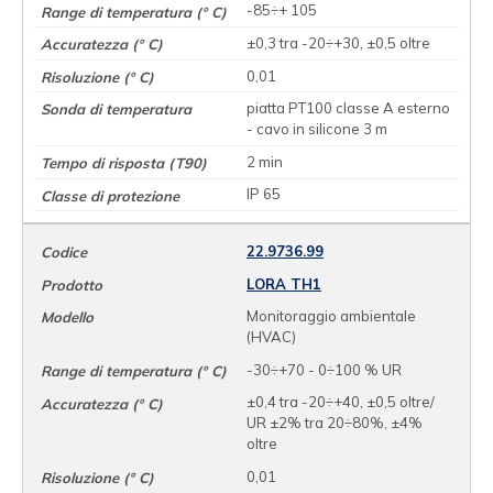
-85÷+ 105
±0,3 tra -20÷+30, ±0,5 oltre
0,01
piatta PT100 classe A esterno
- cavo in silicone 3 m
2 min
IP 65
22.9736.99
LORA TH1
Monitoraggio ambientale
(HVAC)
-30÷+70 - 0÷100 % UR
±0,4 tra -20÷+40, ±0,5 oltre/
UR ±2% tra 20÷80%, ±4%
oltre
0,01