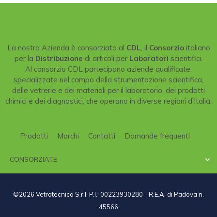
La nostra Azienda è consorziata al
CDL
, il
Consorzio
italiano
per la
Distribuzione
di articoli per
Laboratori
scientifici.
Al consorzio CDL partecipano aziende qualificate,
specializzate nel campo della strumentazione scientifica,
delle vetrerie e dei materiali per il laboratorio, dei prodotti
chimici e dei diagnostici, che operano in diverse regioni d'Italia.
Prodotti
Marchi
Contatti
Domande frequenti
CONSORZIATE

©2026 Vetrotecnica S.r.l. P.I.: 00223930280 - R.E.A. di Padova n.
45566