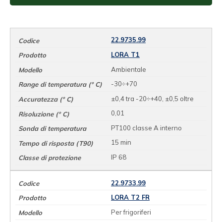
22.9735.99
LORA T1
Ambientale
-30÷+70
±0,4 tra -20÷+40, ±0,5 oltre
0,01
PT100 classe A interno
15 min
IP 68
22.9733.99
LORA T2 FR
Per frigoriferi