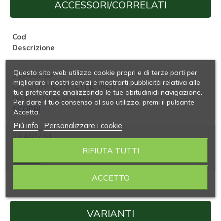
ACCESSORI/CORRELATI
Cod
Descrizione
Questo sito web utilizza cookie propri e di terze parti per
23.A007.50
migliorare i nostri servizi e mostrarti pubblicità relativa alle
GATEWAY LORA ETHERNET
tue preferenze analizzando le tue abitudinidi navigazione.
GATEWAY LORA ETHERNET
Per dare il tuo consenso al suo utilizzo, premi il pulsante
SCOPRI
Accetta.
Piú info
Personalizzare i cookie
23.A007.51
MICRO GATEWAY LORA ETHERNET
RIFIUTA TUTTI
SCOPRI
ACCETTO
VARIANTI