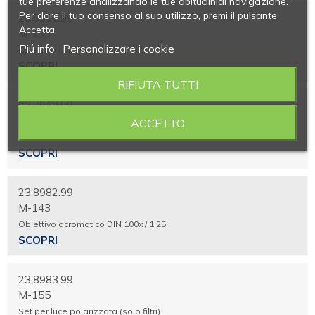
tue preferenze analizzando le tue abitudinidi navigazione.
Per dare il tuo consenso al suo utilizzo, premi il pulsante
23.8981.99
Accetta.
M-139
Piú info
Personalizzare i cookie
Obiettivo acromatico DIN 20x / 0,40
SCOPRI
RIFIUTA TUTTI
23.7918.99
M-142
ACCETTO
Obiettivo acromatico DIN 60x / 0,85
SCOPRI
23.8982.99
M-143
Obiettivo acromatico DIN 100x / 1,25.
SCOPRI
23.8983.99
M-155
Set per luce polarizzata (solo filtri).