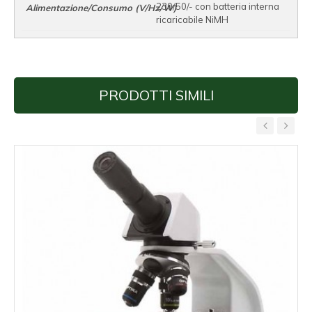
230/50/- con batteria interna
ricaricabile NiMH
PRODOTTI SIMILI
‹
›