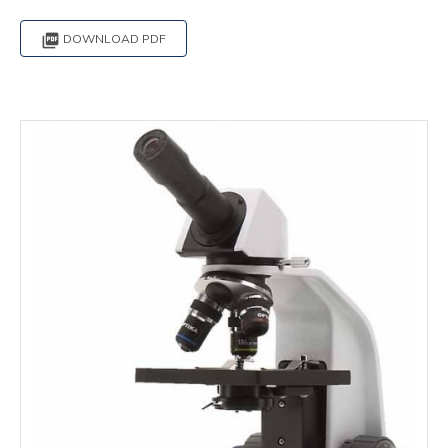

DOWNLOAD PDF