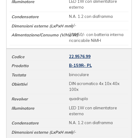
LED 1W con alimentatore
esterno
N.A. 1.2 con diaframma
-/-/-
230/50/- con batteria interna
ricaricabile NiMH
22.9576.99
B-159R- PL
binoculare
DIN acromatico 4x 10x 40x
100x
quadruplo
LED 1W con alimentatore
esterno
N.A. 1.2 con diaframma
-/-/-