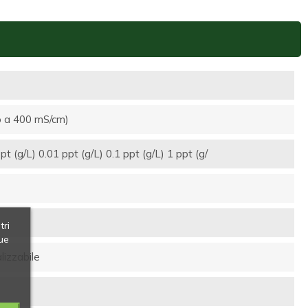
o a 400 mS/cm)
 (g/L) 0.01 ppt (g/L) 0.1 ppt (g/L) 1 ppt (g/
tri
ue
lizzabile