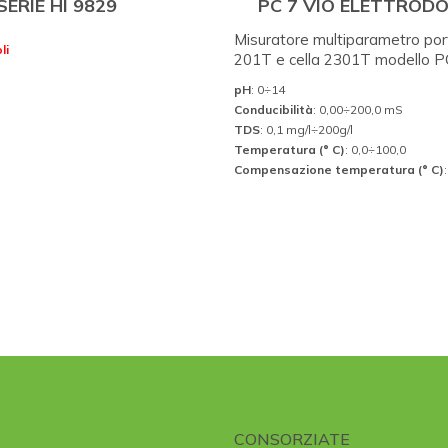
SERIE HI 9829
PC 7 VIO ELETTRODO
Misuratore multiparametro port
li
201T e cella 2301T modello P
pH
: 0÷14
Conducibilità
: 0,00÷200,0 mS
TDS
: 0,1 mg/l÷200g/l
Temperatura (° C)
: 0,0÷100,0
Compensazione temperatura (° C)
CONSORZIATE