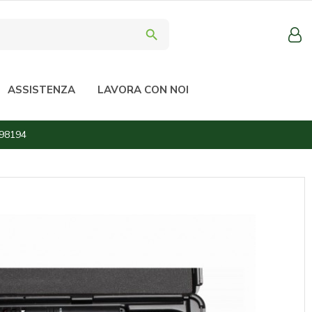
search
ASSISTENZA
LAVORA CON NOI
98194