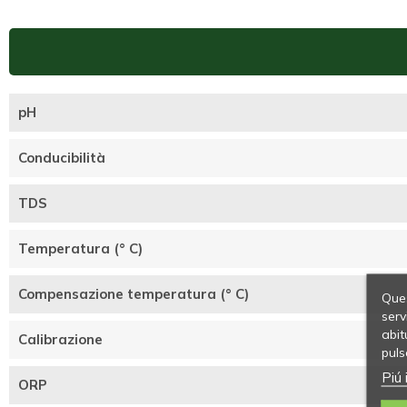
pH
Conducibilità
TDS
Temperatura (° C)
Compensazione temperatura (° C)
Ques
serv
abit
Calibrazione
puls
Piú 
ORP