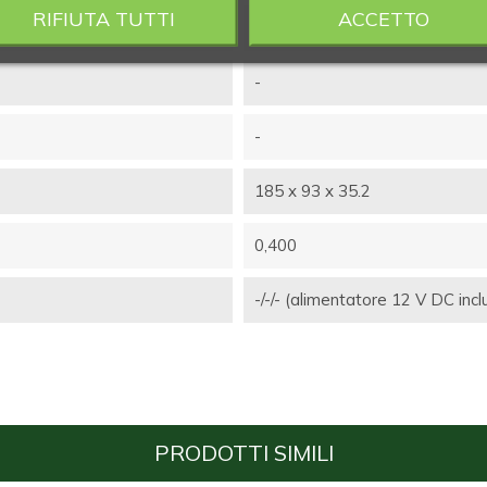
RIFIUTA TUTTI
ACCETTO
0.00÷70.00 PSU
-
-
185 x 93 x 35.2
0,400
-/-/- (alimentatore 12 V DC incl
PRODOTTI SIMILI