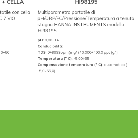
 + CELLA
HI98195
atile con cella
Multiparametro portatile di
C 7 VIO
pH/ORP/EC/Pressione/Temperatura a tenuta
stagna HANNA INSTRUMENTS modello
HI98195
pH
: 0,00÷14
Conducibilità
:
: 0÷80
TDS
: 0÷9999ppm(mg/l) / 0,000÷400,0 ppt (g/l)
Temperatura (° C)
: -5,00÷55
Compensazione temperatura (° C)
: automatica (
-5,0÷55,0)