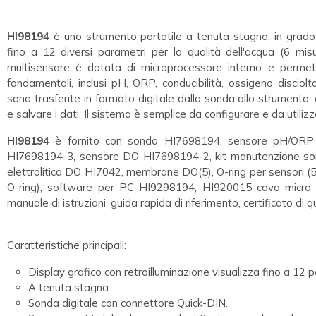
HI98194
è uno strumento portatile a tenuta stagna, in grad
fino a 12 diversi parametri per la qualità dell'acqua (6 misu
multisensore è dotata di microprocessore interno e permet
fondamentali, inclusi pH, ORP, conducibilità, ossigeno discio
sono trasferite in formato digitale dalla sonda allo strumento,
e salvare i dati. Il sistema è semplice da configurare e da utilizz
HI98194
è fornito con sonda HI7698194, sensore pH/ORP
HI7698194-3, sensore DO HI7698194-2, kit manutenzione so
elettrolitica DO HI7042, membrane DO(5), O-ring per sensori (5),
O-ring), software per PC HI9298194, HI920015 cavo micro 
manuale di istruzioni, guida rapida di riferimento, certificato di qu
Caratteristiche principali:
Display grafico con retroilluminazione visualizza fino a 12 p
A tenuta stagna.
Sonda digitale con connettore Quick-DIN.