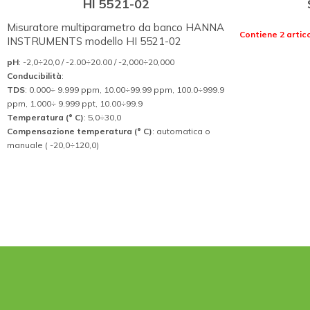
HI 5521-02
Misuratore multiparametro da banco HANNA
Contiene 2 artico
INSTRUMENTS modello HI 5521-02
pH
: -2,0÷20,0 / -2.00÷20.00 / -2,000÷20,000
Conducibilità
:
TDS
: 0.000÷ 9.999 ppm, 10.00÷99.99 ppm, 100.0÷999.9
ppm, 1.000÷ 9.999 ppt, 10.00÷99.9
Temperatura (° C)
: 5,0÷30,0
Compensazione temperatura (° C)
: automatica o
manuale ( -20,0÷120,0)