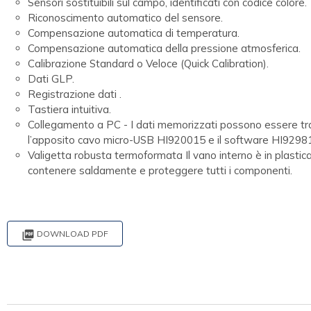
Sensori sostituibili sul campo, identificati con codice colore.
Riconoscimento automatico del sensore.
Compensazione automatica di temperatura.
Compensazione automatica della pressione atmosferica.
Calibrazione Standard o Veloce (Quick Calibration).
Dati GLP.
Registrazione dati .
Tastiera intuitiva.
Collegamento a PC - I dati memorizzati possono essere tr
l’apposito cavo micro-USB HI920015 e il software HI929819
Valigetta robusta termoformata Il vano interno è in plasti
contenere saldamente e proteggere tutti i componenti.

DOWNLOAD PDF