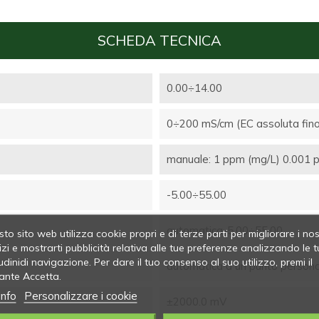
SCHEDA TECNICA
0.00÷14.00
0÷200 mS/cm (EC assoluta fin
manuale: 1 ppm (mg/L) 0.001 ppt
-5.00÷55.00
automatica-5.00÷55.00
to sito web utilizza cookie propri e di terze parti per migliorare i nos
izi e mostrarti pubblicità relativa alle tue preferenze analizzando le t
udinidi navigazione. Per dare il tuo consenso al suo utilizzo, premi il
automatica a un punto persona
ante Accetta.
info
Personalizzare i cookie
±2000.0 mV