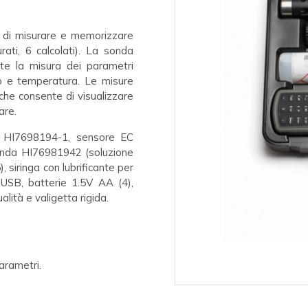
o di misurare e memorizzare
rati, 6 calcolati). La sonda
te la misura dei parametri
lto e temperatura. Le misure
 che consente di visualizzare
are.
 HI7698194-1, sensore EC
nda HI76981942 (soluzione
 siringa con lubrificante per
USB, batterie 1.5V AA (4),
alità e valigetta rigida.
arametri.